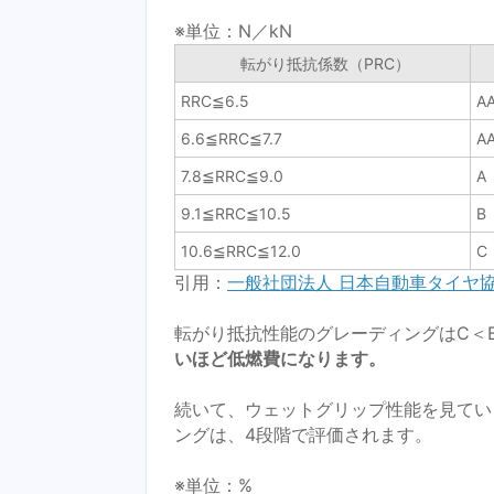
※単位：N／kN
転がり抵抗係数（PRC）
RRC≦6.5
A
6.6≦RRC≦7.7
A
7.8≦RRC≦9.0
A
9.1≦RRC≦10.5
B
10.6≦RRC≦12.0
C
引用：
一般社団法人 日本自動車タイヤ協
転がり抵抗性能のグレーディングはC＜B
いほど低燃費になります。
続いて、ウェットグリップ性能を見てい
ングは、4段階で評価されます。
※単位：%