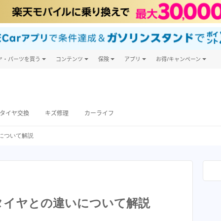
ヤ・パーツを買う
コンテンツ
保険
アプリ
お得/キャンペーン
楽天Carマガジン
キャンペーン一覧
ヤ・パーツ購入
自動車保険
楽天Carアプリ
自動車カタログ
ヤ交換サービス
楽天マイカー割
タイヤ交換
キズ修理
カーライフ
について解説
タイヤとの違いについて解説