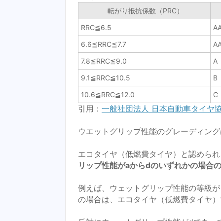
転がり抵抗係数（PRC）
RRC≦6.5
A
6.6≦RRC≦7.7
A
7.8≦RRC≦9.0
A
9.1≦RRC≦10.5
B
10.6≦RRC≦12.0
C
引用：
一般社団法人 日本自動車タイヤ協
ウエットグリップ性能のグレーディング
エコタイヤ（低燃費タイヤ）と認められ
リップ性能がaからdのいずれかの場合
例えば、ウェットグリップ性能の等級が
の場合は、エコタイヤ（低燃費タイヤ）