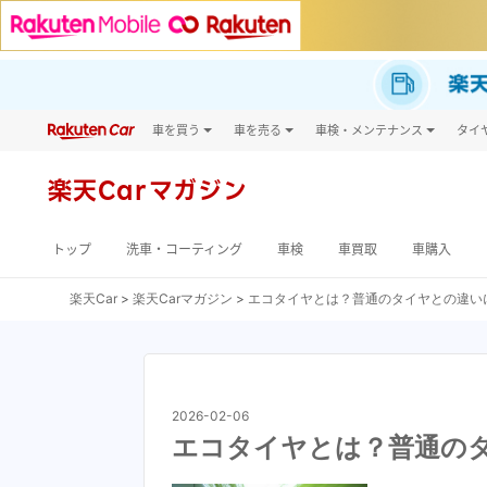
車を買う
車を売る
車検・メンテナンス
タイ
試乗・商談
楽天Car車買取
車検予約
タイ
キズ修理予約
新車
タイ
楽天Car
マガジン
洗車・コーティング予約
メンテナンス管理
トップ
洗車・コーティング
車検
車買取
車購入
楽天Car
楽天Carマガジン
エコタイヤとは？普通のタイヤとの違い
2026-02-06
エコタイヤとは？普通の