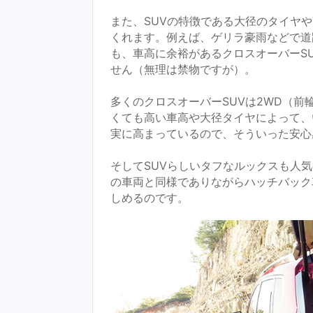
また、SUVの特徴である大径のタイヤ
くれます。例えば、ゲリラ豪雨などで道
も、車高に余裕があるクロスオーバーS
せん（無理は禁物ですが）。
多くのクロスオーバーSUVは2WD（前
くても高い車高や大径タイヤによって、
実に高まっているので、そういった安心
そしてSUVらしいタフなルックスも人
の車両と同様でありながらハッチバック
しめるのです。