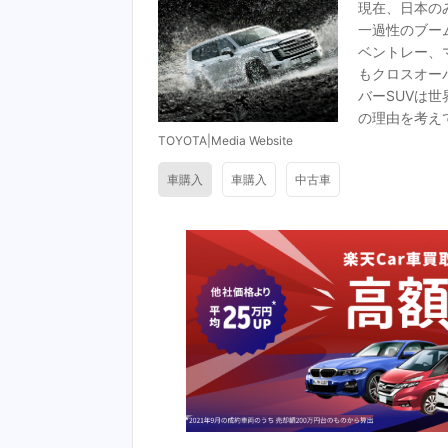
現在、日本の
一過性のブー
ベントレー、
もクロスオー
バーSUVは
の理由を考え
TOYOTA|Media Website
車購入
車購入
中古車