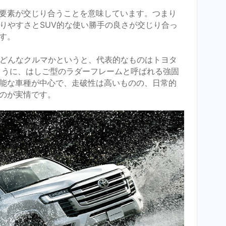
要素が交じり合うことを意味しています。つまり
乗りやすさとSUV的な使い勝手の良さが交じり合っ
す。
はどんなクルマかというと、代表的なものはトヨタ
ように、はしご型のラダーフレームと呼ばれる強固
能な車種が中心で、走破性は高いものの、日常的
のが実情です。