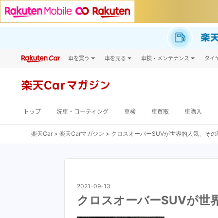
車を買う
車を売る
車検・メンテナンス
タイ
試乗・商談
楽天Car車買取
車検予約
タイ
キズ修理予約
新車
タイ
楽天Car
マガジン
洗車・コーティング予約
メンテナンス管理
トップ
洗車・コーティング
車検
車買取
車購入
楽天Car
楽天Carマガジン
クロスオーバーSUVが世界的人気、その
2021-09-13
クロスオーバーSUVが世