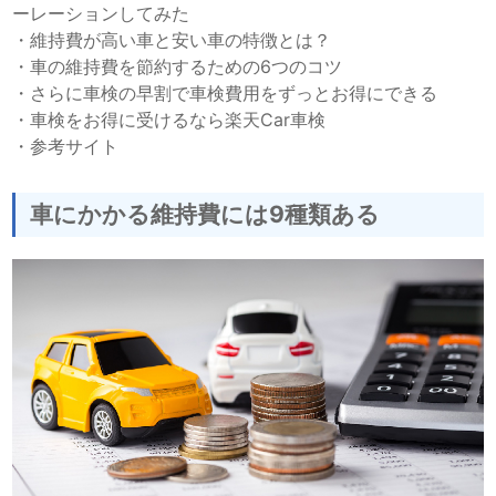
ーレーションしてみた
・
維持費が高い車と安い車の特徴とは？
・
車の維持費を節約するための6つのコツ
・
さらに車検の早割で車検費用をずっとお得にできる
・
車検をお得に受けるなら楽天Car車検
・
参考サイト
車にかかる維持費には9種類ある