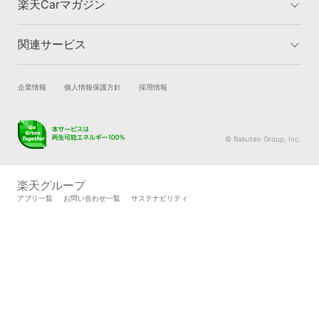
楽天Carマガジン
関連サービス
楽天Carマガジントップ
洗車・コーティングのカテゴリー
車検のカテゴリー
車買取のカテゴリー
試乗・商談
新車購入
企業情報
個人情報保護方針
採用情報
タイヤ交換のカテゴリー
車購入のカテゴリー
楽天Car車買取
車検予約
キズ修理のカテゴリー
カーライフのカテゴリー
キズ修理予約
洗車・コーティング予約
© Rakuten Group, Inc.
メンテナンス管理
タイヤ・パーツ購入
タイヤ交換サービス
楽天Car マガジン
楽天グループ
自動車カタログ
自動車保険
アプリ一覧
お問い合わせ一覧
サステナビリティ
楽天マイカー割