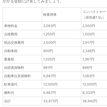
かかる金額に計算してみましょう。
コンパクトカー
軽乗用車
（排気量1.5L）
車検料金
2,083円
2,500円
点検費用
1,250円
1,500円
部品交換費用
2,500円
2,917円
自動車税
900円
2,346円
重量税
1,025円
1,367円
自賠責保険料
881円
896円
自動車任意保険料
6,667円
7,083円
駐車場代
12,000円
12,000円
燃料代
6,667円
8,333円
合計
33,973円
38,942円