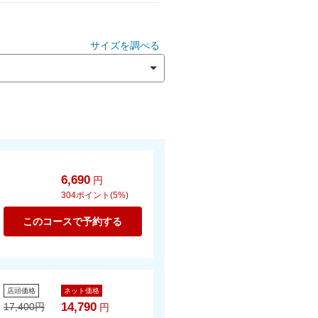
サイズを調べる
6,690
円
304
ポイント(5%)
このコースで予約する
店頭価格
ネット価格
14,790
17,400
円
円