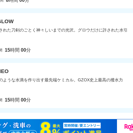
8
時間
00
分
時間
GLOW
された刀剣のごとく神々しいまでの光沢。グロウだけに許された水引
15
時間
00
分
間
NEO
のような水滴を作り出す最先端ケミカル。GZOX史上最高の撥水力
15
時間
00
分
間