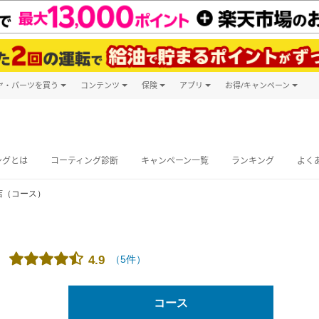
ヤ・パーツを買う
コンテンツ
保険
アプリ
お得/キャンペーン
楽天Carマガジン
キャンペーン
タイヤ・パーツ購入
自動車保険
楽天Carアプリ
自動車カタログ
タイヤ交換サービス
楽天マイカー
グ予約
ングとは
コーティング診断
キャンペーン一覧
ランキング
よく
店（コース）
（
5
件）
4.9
コース