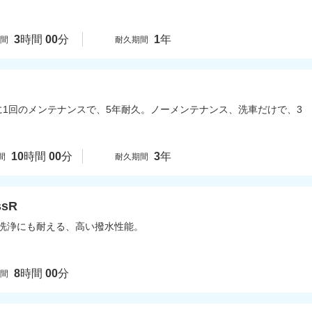
3
時間
00
分
1
年
時間
耐久期間
に1回のメンテナンスで、5年耐久。ノーメンテナンス、洗車だけで、3
10
時間
00
分
3
年
間
耐久期間
sR
洗浄にも耐える、高い撥水性能。
8
時間
00
分
時間