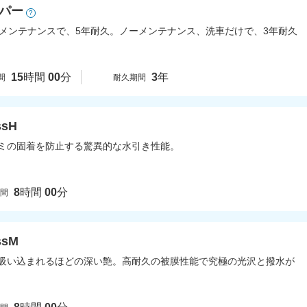
パー
?
のメンテナンスで、5年耐久。ノーメンテナンス、洗車だけで、3年耐久
15
時間
00
分
3
年
間
耐久期間
sH
ミの固着を防止する驚異的な水引き性能。
8
時間
00
分
時間
sM
吸い込まれるほどの深い艶。高耐久の被膜性能で究極の光沢と撥水が