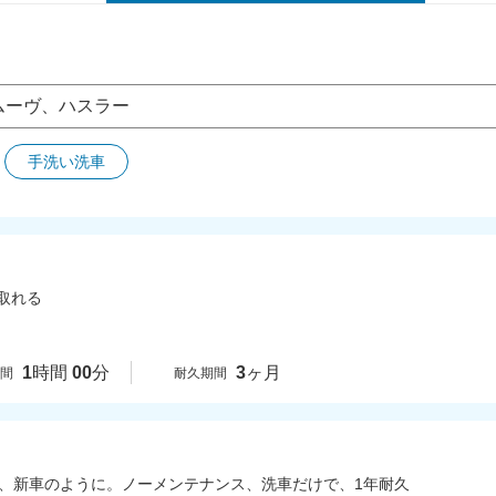
手洗い洗車
取れる
1
時間
00
分
3
ヶ月
時間
耐久期間
回、新車のように。ノーメンテナンス、洗車だけで、1年耐久