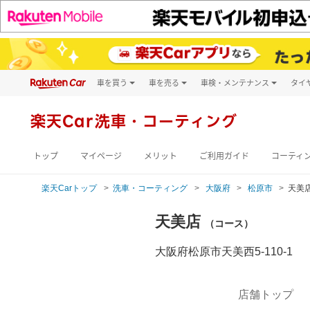
車を買う
車を売る
車検・メンテナンス
タイ
試乗・商談
楽天Car車買取
車検予約
キズ修理予約
新車
楽天Car
洗車・コーティング
洗車・コーティン
メンテナンス管理
トップ
マイページ
メリット
ご利用ガイド
コーティ
楽天Carトップ
洗車・コーティング
大阪府
松原市
天美
天美店
（コース）
大阪府松原市天美西5-110-1
店舗トップ