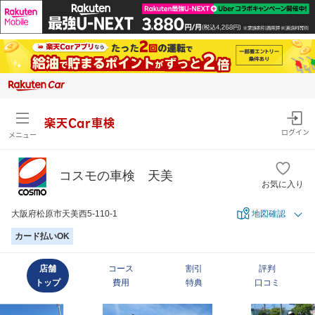
楽天Car車検
ログイン
メニュー
コスモの車検 天美
お気に入り
大阪府松原市天美西5-110-1
地図確認
カード払いOK
店舗
コース
割引
評判
トップ
費用
特典
口コミ