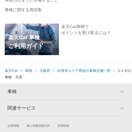
車検当日までに準備すること
車検に関する用語集
楽天Car車検で
ポイントを受け取るには？
楽天Car 車検
ご利用ガイド
楽天Car
車検
大阪府
松原市エリア周辺の車検店舗一覧
コスモの
車検 天美
車検
関連サービス
トップ
マイページ
メリット
ご利用ガイド
試乗・商談
新車購入
企業情報
個人情報保護方針
採用情報
車検の基礎知識
キャンペーン一覧