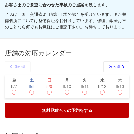
お客さまのご要望に合わせた車検のご提案を致します。
当店は、国土交通省より認証工場の認可を受けています。また整
備個所については整備保証をお付けしています。修理、鈑金お車
のことなら何でもお気軽にご相談下さい。お待ちしております。
店舗の対応カレンダー
前の週
次の週
金
土
日
月
火
水
木
8/7
8/8
8/9
8/10
8/11
8/12
8/13
無料見積もりの予約をする