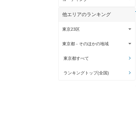
コーティング全て
他エリアのランキング
ピュアキーパー
東京23区
クリスタルキーパー
東京都 - そのほかの地域
大田区
フレッシュキーパー
北区
青梅市
東京都すべて
ダイヤモンドキーパー
江東区
西東京市
ランキングトップ(全国)
Wダイヤモンドキーパー
渋谷区
八王子市
ECOプラスダイヤモンドキーパー
新宿区
東大和市
墨田区
町田市
世田谷区