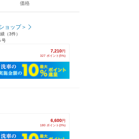
価格
ショップ＞
績（3件）
５号
7,210
円
327 ポイント(5%)
6,600
円
180 ポイント(3%)