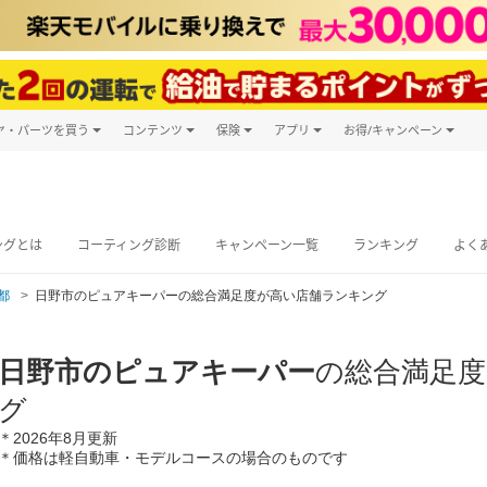
ヤ・パーツを買う
コンテンツ
保険
アプリ
お得/キャンペーン
楽天Carマガジン
キャンペーン
タイヤ・パーツ購入
自動車保険
楽天Carアプリ
自動車カタログ
タイヤ交換サービス
楽天マイカー
グ予約
ングとは
コーティング診断
キャンペーン一覧
ランキング
よく
都
日野市のピュアキーパーの総合満足度が高い店舗ランキング
日野市のピュアキーパー
の総合満足
グ
＊2026年8月更新
＊価格は軽自動車・モデルコースの場合のものです