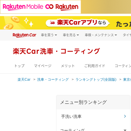
車を買う
車を売る
車検・メンテナンス
タイ
試乗・商談
楽天Car車買取
車検予約
キズ修理予約
新車
楽天Car
洗車・コーティング
洗車・コーティン
メンテナンス管理
トップ
マイページ
メリット
ご利用ガイド
コーティ
楽天Car
洗車・コーティング
ランキングトップ(全国版)
東京
メニュー別ランキング
手洗い洗車
コーティング