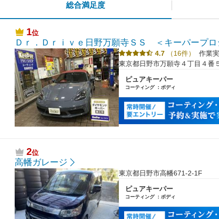
総合満足度
1
位
Ｄｒ．Ｄｒｉｖｅ日野万願寺ＳＳ ＜キーパープロ
4.7
（16件）
作業実
東京都日野市万願寺４丁目４番
ピュアキーパー
コーティング ：ボディ
2
位
高幡ガレージ
東京都日野市高幡671-2-1F
ピュアキーパー
コーティング ：ボディ