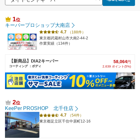
1
位
キーパープロショップ大南店
4.7
（188件）
東京都武蔵村山市大南2-44-2
作業実績（134件）
【新商品】DIA2キーパー
58,064
円
コーティング ：ボディ
2,639 ポイント(5%)
2
位
KeePer PROSHOP 北千住店
4.7
（54件）
東京都足立区千住中居町12-16