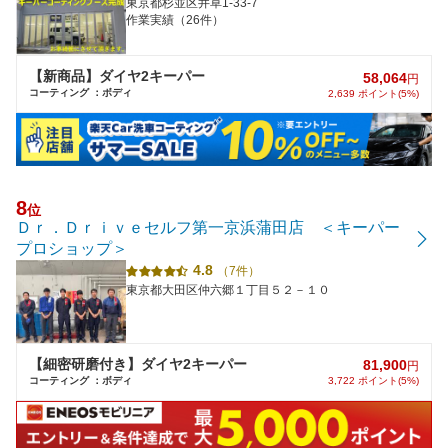
東京都杉並区井草1-33-7
作業実績（26件）
【新商品】ダイヤ2キーパー
58,064
円
コーティング ：ボディ
2,639 ポイント(5%)
8
位
Ｄｒ．Ｄｒｉｖｅセルフ第一京浜蒲田店 ＜キーパー
プロショップ＞
4.8
（7件）
東京都大田区仲六郷１丁目５２－１０
【細密研磨付き】ダイヤ2キーパー
81,900
円
コーティング ：ボディ
3,722 ポイント(5%)