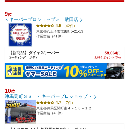
9
位
＜キーパープロショップ＞ 散田店
4.5
（42件）
東京都八王子市散田町5-21-13
作業実績（41件）
【新商品】ダイヤ2キーパー
58,064
円
コーティング ：ボディ
2,639 ポイント(5%)
10
位
練馬関町ＳＳ ＜キーパープロショップ＞
4.7
（7件）
東京都練馬区関町南４－１６－１２
作業実績（43件）