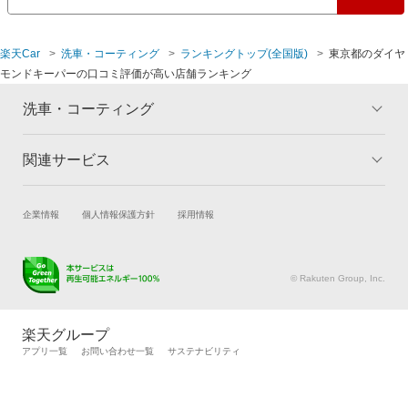
練馬区
楽天Car
洗車・コーティング
ランキングトップ(全国版)
東京都のダイヤ
モンドキーパーの口コミ評価が高い店舗ランキング
洗車・コーティング
関連サービス
トップ
マイページ
メリット
ご利用ガイド
試乗・商談
新車購入
企業情報
個人情報保護方針
採用情報
コーティングとは
コーティング診断
楽天Car車買取
車検予約
キャンペーン一覧
ランキング
キズ修理予約
洗車・コーティング予約
よくある質問
© Rakuten Group, Inc.
メンテナンス管理
タイヤ・パーツ購入
タイヤ交換サービス
楽天Car マガジン
楽天グループ
自動車カタログ
自動車保険
アプリ一覧
お問い合わせ一覧
サステナビリティ
楽天マイカー割