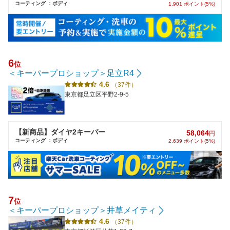
コーティング ：ボディ
1,901 ポイント(5%)
6
位
＜キーパープロショップ＞足立R4
4.6
（37件）
東京都足立区平野2-9-5
【新商品】ダイヤ2キーパー
58,064
円
コーティング ：ボディ
2,639 ポイント(5%)
7
位
＜キーパープロショップ＞井草メイティ
4.6
（37件）