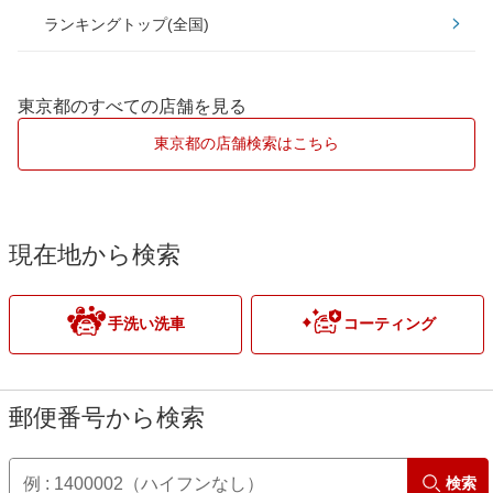
ランキングトップ(全国)
板橋区
小金井市
ダイヤモンドキーパー
大田区
小平市
東京都のすべての店舗を見る
Wダイヤモンドキーパー
江東区
立川市
東京都の店舗検索はこちら
ECOプラスダイヤモンドキーパー
渋谷区
調布市
EXキーパー
杉並区
八王子市
現在地から検索
墨田区
府中市
手洗い洗車
コーティング
世田谷区
武蔵村山市
台東区
郵便番号から検索
中野区
検索