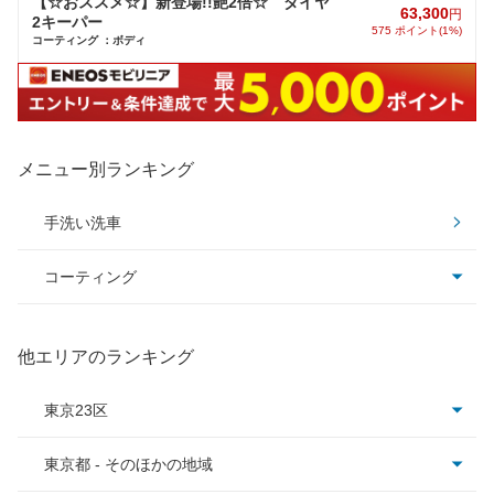
【☆おススメ☆】新登場!!艶2倍☆ ダイヤ
63,300
円
2キーパー
575 ポイント(1%)
コーティング ：ボディ
メニュー別ランキング
手洗い洗車
コーティング
コーティング全て
他エリアのランキング
ピュアキーパー
東京23区
クリスタルキーパー
東京都 - そのほかの地域
足立区
フレッシュキーパー