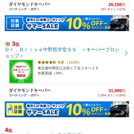
ダイヤモンドキーパー
26,150
円
コーティング ：ボディ
237 ポイント(1%)
3
位
Ｄｒ．Ｄｒｉｖｅ中野哲学堂ＳＳ ＜キーパープロシ
ョップ＞
4.8
（144件）
東京都中野区江古田１丁目３８ー１９
作業実績（3件）
ダイヤモンドキーパー
31,990
円
コーティング ：ボディ
1,454 ポイント(5%)
4
位