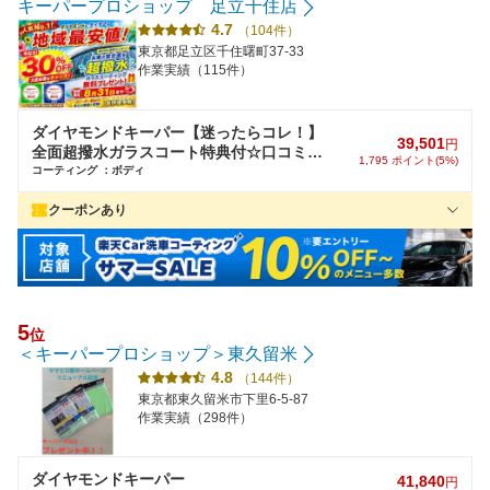
キーパープロショップ 足立千住店
4.7
（104件）
東京都足立区千住曙町37-33
作業実績（115件）
ダイヤモンドキーパー【迷ったらコレ！】
39,501
円
全面超撥水ガラスコート特典付☆口コミで
1,795 ポイント(5%)
さらにボイント贈呈☆
コーティング ：ボディ
クーポンあり
★各種ダイヤコーティングで超撥水ガラスコーティング無料★口コ
ミ投稿でポイント＆BOXティッシュ進呈♪
5
位
＜キーパープロショップ＞東久留米
4.8
（144件）
東京都東久留米市下里6-5-87
作業実績（298件）
ダイヤモンドキーパー
41,840
円