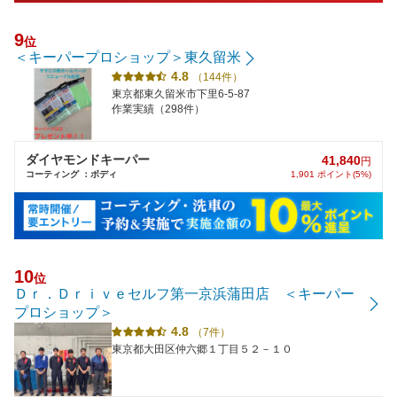
9
位
＜キーパープロショップ＞東久留米
4.8
（144件）
東京都東久留米市下里6-5-87
作業実績（298件）
ダイヤモンドキーパー
41,840
円
コーティング ：ボディ
1,901 ポイント(5%)
10
位
Ｄｒ．Ｄｒｉｖｅセルフ第一京浜蒲田店 ＜キーパー
プロショップ＞
4.8
（7件）
東京都大田区仲六郷１丁目５２－１０