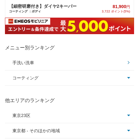
【細密研磨付き】ダイヤ2キーパー
81,900
円
コーティング ：ボディ
3,722 ポイント(5%)
メニュー別ランキング
手洗い洗車
コーティング
コーティング全て
他エリアのランキング
ピュアキーパー
東京23区
クリスタルキーパー
東京都 - そのほかの地域
足立区
フレッシュキーパー