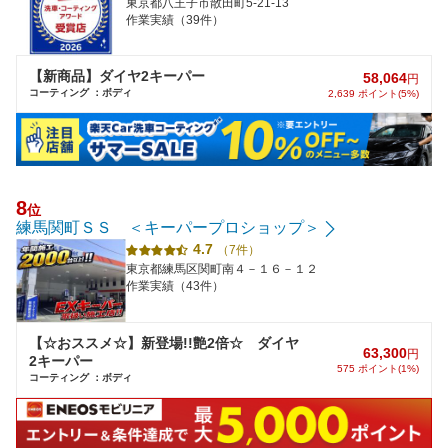
東京都八王子市散田町5-21-13
作業実績（39件）
【新商品】ダイヤ2キーパー
58,064
円
コーティング ：ボディ
2,639 ポイント(5%)
8
位
練馬関町ＳＳ ＜キーパープロショップ＞
4.7
（7件）
東京都練馬区関町南４－１６－１２
作業実績（43件）
【☆おススメ☆】新登場!!艶2倍☆ ダイヤ
63,300
円
2キーパー
575 ポイント(1%)
コーティング ：ボディ