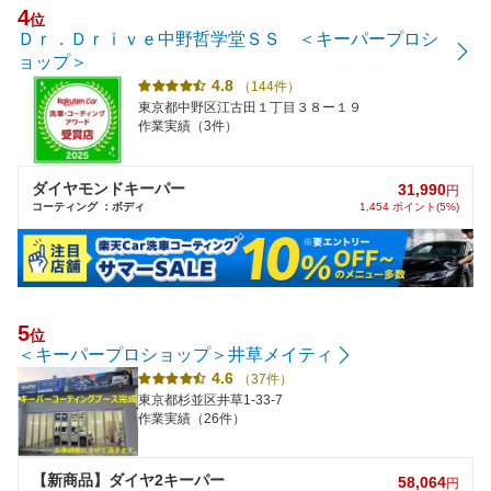
4
位
Ｄｒ．Ｄｒｉｖｅ中野哲学堂ＳＳ ＜キーパープロシ
ョップ＞
4.8
（144件）
東京都中野区江古田１丁目３８ー１９
作業実績（3件）
ダイヤモンドキーパー
31,990
円
コーティング ：ボディ
1,454 ポイント(5%)
5
位
＜キーパープロショップ＞井草メイティ
4.6
（37件）
東京都杉並区井草1-33-7
作業実績（26件）
【新商品】ダイヤ2キーパー
58,064
円