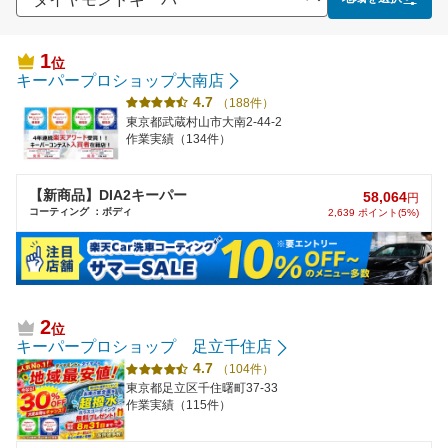
1
位
キーパープロショップ大南店
4.7
（188件）
東京都武蔵村山市大南2-44-2
作業実績（134件）
【新商品】DIA2キーパー
58,064
円
コーティング ：ボディ
2,639 ポイント(5%)
2
位
キーパープロショップ 足立千住店
4.7
（104件）
東京都足立区千住曙町37-33
作業実績（115件）