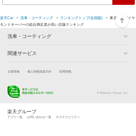
杉並区
西多摩郡
楽天Car
洗車・コーティング
ランキングトップ(全国版)
東京都のダイヤ
墨田区
西東京市
モンドキーパーの総合満足度が高い店舗ランキング
世田谷区
八王子市
洗車・コーティング
台東区
羽村市
関連サービス
トップ
マイページ
メリット
豊島区
東久留米市
ご利用ガイド
試乗・商談
新車購入
企業情報
個人情報保護方針
採用情報
コーティングとは
コーティング診断
中野区
東村山市
楽天Car車買取
車検予約
キャンペーン一覧
ランキング
キズ修理予約
洗車・コーティング予約
よくある質問
© Rakuten Group, Inc.
練馬区
日野市
メンテナンス管理
タイヤ・パーツ購入
タイヤ交換サービス
楽天Car マガジン
文京区
府中市
楽天グループ
自動車カタログ
自動車保険
アプリ一覧
お問い合わせ一覧
サステナビリティ
港区
町田市
楽天マイカー割