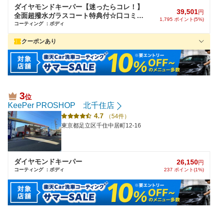
ダイヤモンドキーパー【迷ったらコレ！】
39,501
円
全面超撥水ガラスコート特典付☆口コミで
1,795 ポイント(5%)
さらにボイント贈呈☆
コーティング ：ボディ
クーポンあり
★各種ダイヤコーティングで超撥水ガラスコーティング無料★口コ
ミ投稿でポイント＆BOXティッシュ進呈♪
3
位
KeePer PROSHOP 北千住店
4.7
（54件）
東京都足立区千住中居町12-16
ダイヤモンドキーパー
26,150
円
コーティング ：ボディ
237 ポイント(1%)