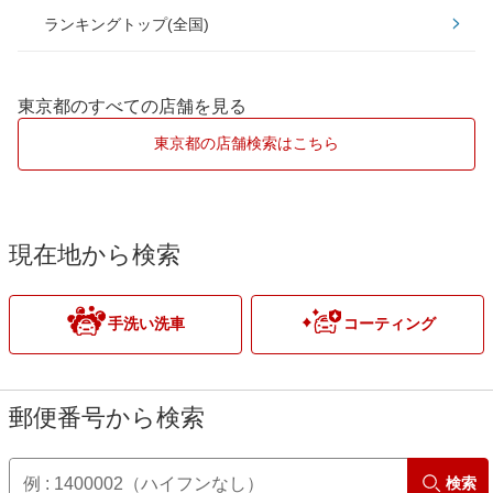
ランキングトップ(全国)
板橋区
昭島市
ダイヤモンドキーパー
江戸川区
あきる野市
東京都のすべての店舗を見る
Wダイヤモンドキーパー
大田区
稲城市
東京都の店舗検索はこちら
ECOプラスダイヤモンドキーパー
葛飾区
青梅市
EXキーパー
北区
小金井市
現在地から検索
江東区
小平市
手洗い洗車
コーティング
品川区
立川市
渋谷区
多摩市
郵便番号から検索
新宿区
調布市
検索