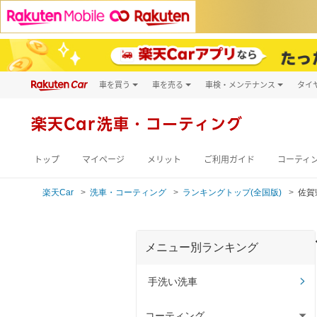
車を買う
車を売る
車検・メンテナンス
タイ
試乗・商談
楽天Car車買取
車検予約
キズ修理予約
新車
楽天Car
洗車・コーティング
洗車・コーティン
メンテナンス管理
トップ
マイページ
メリット
ご利用ガイド
コーティ
楽天Car
洗車・コーティング
ランキングトップ(全国版)
佐賀
メニュー別ランキング
手洗い洗車
コーティング