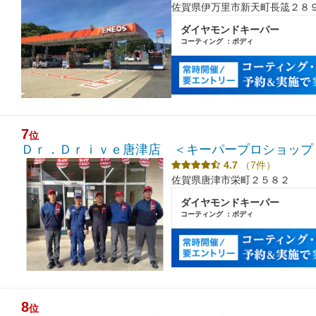
佐賀県伊万里市新天町長筬２８
ダイヤモンドキーパー
コーティング ：ボディ
7
位
Ｄｒ．Ｄｒｉｖｅ唐津店 ＜キーパープロショップ
4.7
（7件）
佐賀県唐津市栄町２５８２
ダイヤモンドキーパー
コーティング ：ボディ
8
位