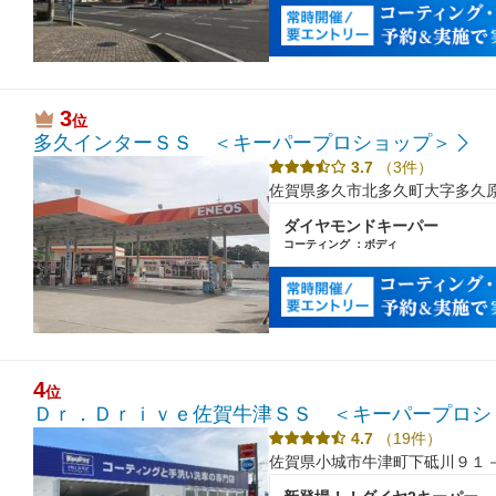
3
位
多久インターＳＳ ＜キーパープロショップ＞
3.7
（3件）
佐賀県多久市北多久町大字多久
ダイヤモンドキーパー
コーティング ：ボディ
4
位
Ｄｒ．Ｄｒｉｖｅ佐賀牛津ＳＳ ＜キーパープロシ
4.7
（19件）
佐賀県小城市牛津町下砥川９１