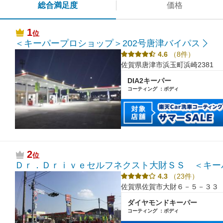
総合満足度
価格
1
位
＜キーパープロショップ＞202号唐津バイパス
4.6
（8件）
佐賀県唐津市浜玉町浜崎2381
DIA2キーパー
コーティング ：ボディ
2
位
Ｄｒ．Ｄｒｉｖｅセルフネクスト大財ＳＳ ＜キー
4.3
（23件）
佐賀県佐賀市大財６－５－３３
ダイヤモンドキーパー
コーティング ：ボディ