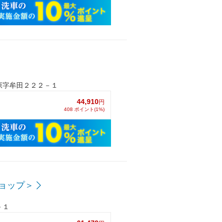
原字牟田２２２－１
44,910
円
408 ポイント(1%)
ョップ＞
－１