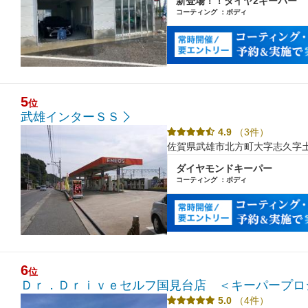
新登場！！ダイヤ2キーパー
コーティング ：ボディ
5
位
武雄インターＳＳ
4.9
（3件）
佐賀県武雄市北方町大字志久字
ダイヤモンドキーパー
コーティング ：ボディ
6
位
Ｄｒ．Ｄｒｉｖｅセルフ国見台店 ＜キーパープロ
5.0
（4件）