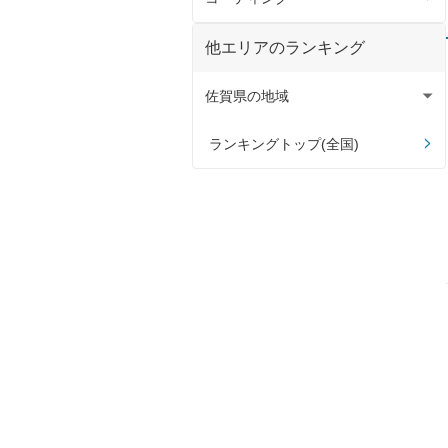
コーティング全て
他エリアのランキング
ピュアキーパー
佐賀県の地域
クリスタルキーパー
伊万里市
ランキングトップ(全国)
フレッシュキーパー
唐津市
ダイヤモンドキーパー
Wダイヤモンドキーパー
ECOプラスダイヤモンドキーパー
EXキーパー