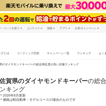
ヤ・パーツを買う
コンテンツ
保険
アプリ
お得/キャンペーン
楽天Carマガジン
キャンペーン
タイヤ・パーツ購入
自動車保険
楽天Carアプリ
自動車カタログ
タイヤ交換サービス
楽天マイカー
グ予約
ングとは
コーティング診断
キャンペーン一覧
ランキング
よく
県のダイヤモンドキーパーの総合満足度が高い店舗ランキング
佐賀県のダイヤモンドキーパー
の総
ンキング
＊2026年8月更新
＊価格は軽自動車・モデルコースの場合のものです