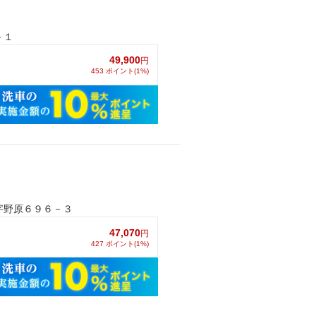
－１
49,900
円
453 ポイント(1%)
字野原６９６－３
47,070
円
427 ポイント(1%)