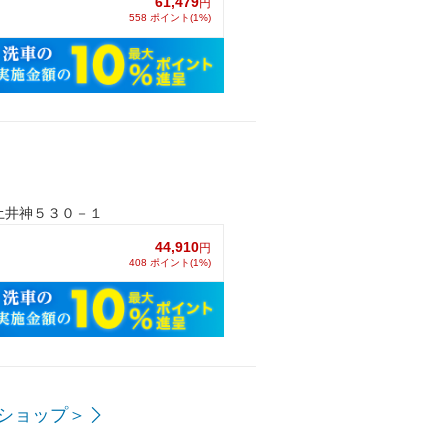
61,479
円
558 ポイント(1%)
土井神５３０－１
44,910
円
408 ポイント(1%)
ショップ＞