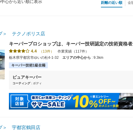
の中心から近い順に表示
距離の近い順
金
プ＞ テクノポリス店
キーパープロショップは、キーパー技研認定の技術資格者
コンテスト入賞者も在籍しています。【使えます】クレジ
4.4
（13件）
作業実績（117件）
ご利用可能です。
栃木県宇都宮市ゆいの杜4-1-32
エリアの中心から
: 9.3km
キーパー技術1級在籍
ピュアキーパー
コーティング
: ボディ
プ＞ 宇都宮鶴田店