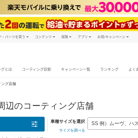
ヤ・パーツを買う
コンテンツ
保険
アプリ
お得/キャンペーン
楽天Carマガジン
キャンペーン
タイヤ・パーツ購入
自動車保険
楽天Carアプリ
自動車カタログ
タイヤ交換サービス
楽天マイカー
グ予約
ングとは
コーティング診断
キャンペーン一覧
ランキング
よく
ィング店舗
)周辺のコーティング店舗
車種サイズを選択
サイズを調べる