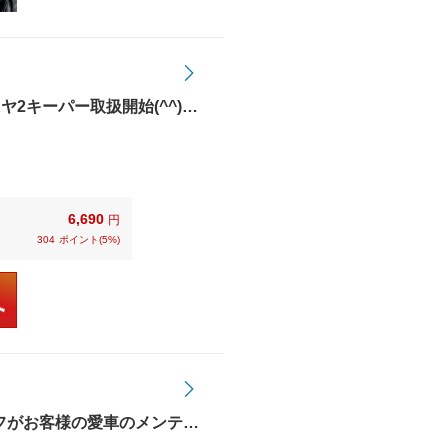
2キーパー取扱開始(^^)/
6,690
円
304
ポイント(5%)
フがお客様の愛車のメンテナ
ョップ 下栗”で検索！