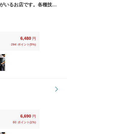
がいるお店です。各種技術
ットカード、電子マネーも
6,480
円
294
ポイント(5%)
6,690
円
60
ポイント(1%)