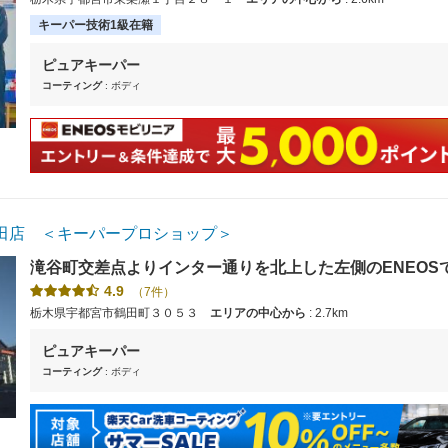
キーパー技術1級在籍
ピュアキーパー
コーティング
: ボディ
田店 ＜キーパープロショップ＞
滝谷町交差点よりインター通りを北上した左側のENEOS
4.9
（7件）
栃木県宇都宮市鶴田町３０５３
エリアの中心から
: 2.7km
ピュアキーパー
コーティング
: ボディ