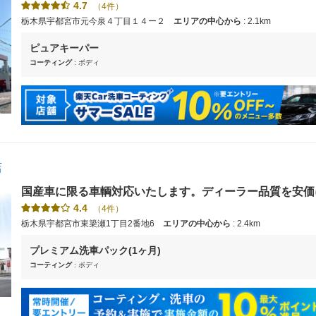
4.7
（4件）
栃木県宇都宮市元今泉４丁目１４ー２
エリアの中心から
: 2.1km
ピュアキーパー
コーティング
: ボディ
店
国産車に限る車輌対応いたします。ディーラー品質を安価
の間は店内にてサービスドリンクを飲みながらお待ちいた
4.4
（4件）
種電子マネー
栃木県宇都宮市東簗瀬1丁目2番地6
エリアの中心から
: 2.4km
プレミアム洗車パック(1ヶ月)
コーティング
: ボディ