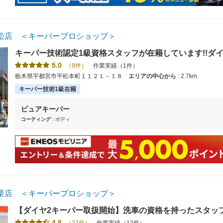
松店 ＜キーパープロショップ＞
キーパー技術認定1級資格スタッフが在籍しています!!ダイヤ
洗車の事なら何でもご相談ください！
5.0
（9件）
作業実績（1件）
栃木県宇都宮市平松本町１１２１－１８
エリアの中心から
: 2.7km
キーパー技術1級在籍
ピュアキーパー
コーティング
: ボディ
栗店 ＜キーパープロショップ＞
【ダイヤ2キーパー取扱開始】洗車の資格を持ったスタッ
ンスのお手伝いをさせていただきます！”キーパープロシ
4.8
（27件）
作業実績（12件）