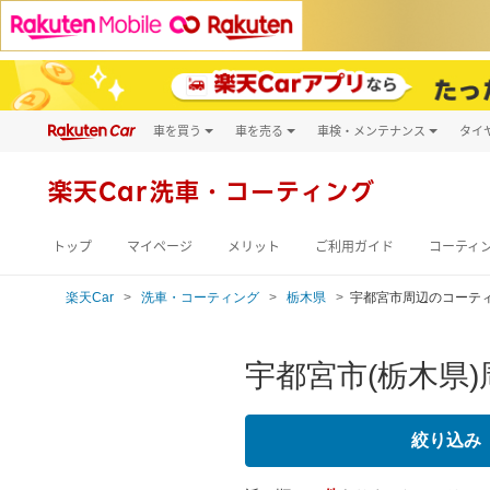
車を買う
車を売る
車検・メンテナンス
タイ
試乗・商談
楽天Car車買取
車検予約
キズ修理予約
新車
楽天Car
洗車・コーティング
洗車・コーティン
メンテナンス管理
トップ
マイページ
メリット
ご利用ガイド
コーティ
楽天Car
洗車・コーティング
栃木県
宇都宮市周辺のコーテ
宇都宮市(栃木県
絞り込み