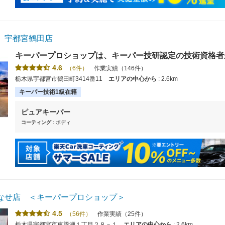
 宇都宮鶴田店
キーパープロショップは、キーパー技研認定の技術資格者
コンテスト入賞者も在籍しています。【使えます】クレジ
4.6
（6件）
作業実績（146件）
ご利用可能です。
栃木県宇都宮市鶴田町3414番11
エリアの中心から
: 2.6km
キーパー技術1級在籍
ピュアキーパー
コーティング
: ボディ
なせ店 ＜キーパープロショップ＞
4.5
（56件）
作業実績（25件）
栃木県宇都宮市東簗瀬１丁目２８－１
エリアの中心から
: 2.6km