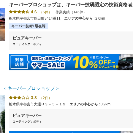
キーパープロショップは、キーパー技研認定の技術資格者
コンテスト入賞者も在籍しています。【使えます】クレジ
4.6
（6件）
作業実績（146件）
ご利用可能です。
栃木県宇都宮市鶴田町3414番11
エリアの中心から
: 2.6km
キーパー技術1級在籍
ピュアキーパー
コーティング
: ボディ
 ＜キーパープロショップ＞
3.3
（2件）
栃木県宇都宮市大通り３－５－１９
エリアの中心から
: 0.9km
ピュアキーパー
コーティング
: ボディ