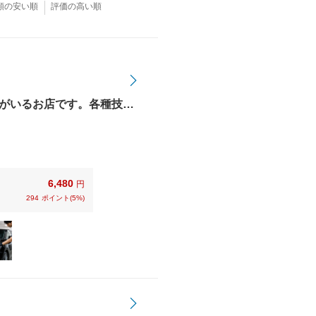
額の安い順
評価の高い順
がいるお店です。各種技術
ットカード、電子マネーも
6,480
円
294
ポイント(5%)