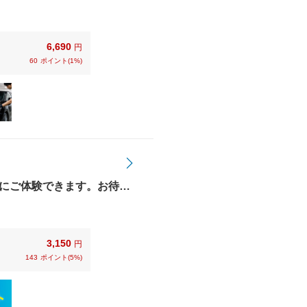
6,690
円
60
ポイント(1%)
にご体験できます。お待ち
だけます。【使えます】各
3,150
円
143
ポイント(5%)