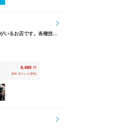
がいるお店です。各種技術
ットカード、電子マネーも
6,480
円
294
ポイント(5%)