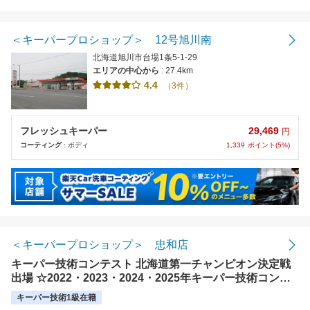
距離の近い順
金額の安い順
＜キーパープロショップ＞ 12号旭川南
北海道旭川市台場1条5-1-29
評価の高い順
エリアの中心から
: 27.4km
4.4
（3件）
29,469
フレッシュキーパー
円
1,339
ポイント(5%)
コーティング
: ボディ
＜キーパープロショップ＞ 忠和店
キーパー技術コンテスト 北海道第一チャンピオン決定戦
出場 ☆2022・2023・2024・2025年キーパー技術コンテ
スト 出場 ☆2024年・2025年出光リテール販売キーパー全
キーパー技術1級在籍
国大会出場 歴を持つスタッフ在籍！