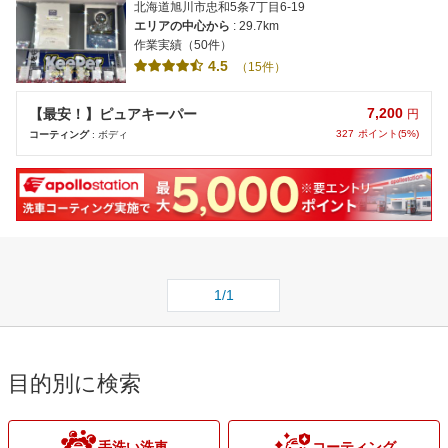
北海道旭川市忠和5条7丁目6-19
エリアの中心から
: 29.7km
作業実績（50件）
4.5
（15件）
7,200
【最安！】ピュアキーパー
円
327
ポイント(5%)
コーティング
: ボディ
1/1
目的別に検索
手洗い洗車
コーティング