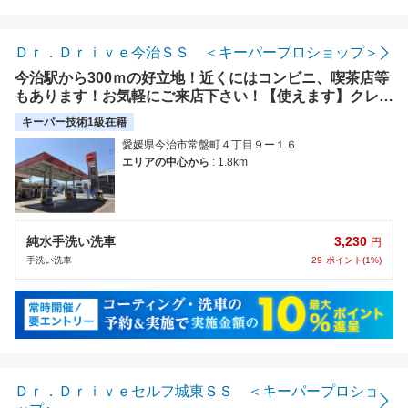
距離の近い順
金額の安い順
Ｄｒ．Ｄｒｉｖｅ今治ＳＳ ＜キーパープロショップ＞
今治駅から300ｍの好立地！近くにはコンビニ、喫茶店等
評価の高い順
もあります！お気軽にご来店下さい！【使えます】クレジ
ットカード・PayPay支払い可能です♬
キーパー技術1級在籍
愛媛県今治市常盤町４丁目９ー１６
エリアの中心から
: 1.8km
3,230
純水手洗い洗車
円
29
ポイント(1%)
手洗い洗車
Ｄｒ．Ｄｒｉｖｅセルフ城東ＳＳ ＜キーパープロショ