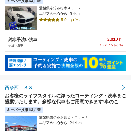
キーパー技術1級在籍
隣接！【使えます】クレジットカード、PayPay、支払い
愛媛県今治市松木４０－２
可能です♪
エリアの中心から
: 5.4km
5.0
（1件）
2,810
純水手洗い洗車
円
25
ポイント(1%)
手洗い洗車
西条西 ＳＳ
お客様のライフスタイルに添ったコーティング・洗車をご
提案いたします。多様な代車もご用意できます!車のこと
なら何でも、ご気軽にご相談ください。
キーパー技術1級在籍
愛媛県西条市氷見乙７０５－１
エリアの中心から
: 24.4km