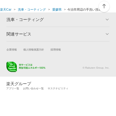
楽天Car
洗車・コーティング
愛媛県
今治市周辺の手洗い洗車店舗
洗車・コーティング
関連サービス
トップ
マイページ
メリット
ご利用ガイド
試乗・商談
新車購入
企業情報
個人情報保護方針
採用情報
コーティングとは
コーティング診断
楽天Car車買取
車検予約
キャンペーン一覧
ランキング
キズ修理予約
洗車・コーティング予約
よくある質問
© Rakuten Group, Inc.
メンテナンス管理
タイヤ・パーツ購入
タイヤ交換サービス
楽天Car マガジン
楽天グループ
自動車カタログ
自動車保険
アプリ一覧
お問い合わせ一覧
サステナビリティ
楽天マイカー割