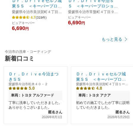
Ｄｒ．Ｄｒｉｖｅセルフ城
Ｄｒ．Ｄｒｉｖｅ今治Ｓ
Ｄｒ
東ＳＳ ＜キーパープロシ
Ｓ ＜キーパープロショッ
きＳ
ョップ＞
プ＞
愛媛県今治市美須賀町４丁目１
愛媛県今治市常盤町４丁目９ー
愛媛
ー１３
１６
ピュアキーパー
4.7
(
319
件)
6,690
ピュアキーパー
円
ピュ
6,690
6,6
円
もっと見る
今治市の洗車・コーティング
新着口コミ
Ｄｒ．Ｄｒｉｖｅ今治まつ
Ｄｒ．Ｄｒｉｖｅセルフ城
きＳＳ
東ＳＳ ＜キーパープロシ
愛媛県今治市松木４０－２
ョップ＞
愛媛県今治市美須賀町４丁目１ー１
5.0
4.8
３
車両 : トヨタ アルファード
車両 : トヨタ アクア
丁寧に洗車していただきました。
初めての施工でしたが丁寧に説明
ありがとうございました。
していただきました。
匿名さん
匿名さん
2026年8月1日
2026年5月29日