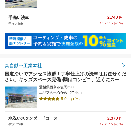
2,740
手洗い洗車
円
24
ポイント(1%)
手洗い洗車
秦自動車工業本社
国道沿いでアクセス抜群！丁寧仕上げの洗車はお任せくだ
さい。キッズスペース完備♪隣はコンビニ、近くにスーパ
ーあり、待ち時間を有効活用できます。【使えます】楽天
愛媛県西条市飯岡3566
ペイ,PayPay,d払い,他各種QR決済
エリアの中心から
: 27.4km
5.0
（1件）
2,970
水洗いスタンダードコース
円
27
ポイント(1%)
手洗い洗車