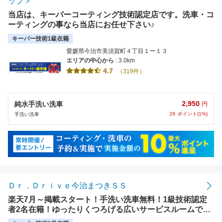
ップ＞
当店は、キーパーコーティング技術認定店です。洗車・コ
ーティングの事なら当店にお任せ下さい♪
キーパー技術1級在籍
愛媛県今治市美須賀町４丁目１ー１３
エリアの中心から
: 3.0km
4.7
（319件）
2,950
純水手洗い洗車
円
26
ポイント(1%)
手洗い洗車
Ｄｒ．Ｄｒｉｖｅ今治まつきＳＳ
楽天7月～掲載スタート！手洗い洗車無料！1級技術認定
者2名在籍！ゆったりくつろげる広いサービスルームでお
待ちいただけます。近くにラムー、コンビニ、喫茶店等も