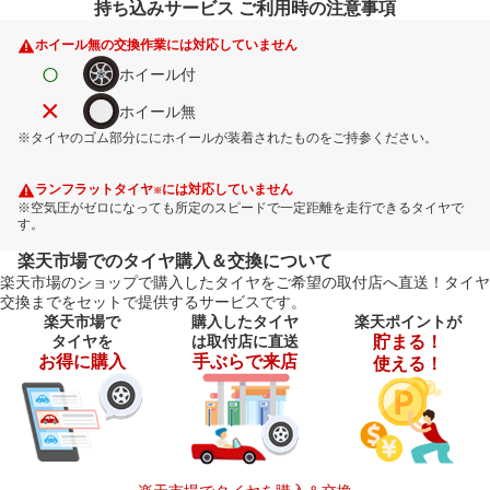
持ち込みサービス ご利用時の注意事項
ホイール無の交換作業には対応していません
○
ホイール付
×
ホイール無
※タイヤのゴム部分ににホイールが装着されたものをご持参ください。
ランフラットタイヤ
には対応していません
※
※空気圧がゼロになっても所定のスピードで一定距離を走行できるタイヤで
す。
楽天市場でのタイヤ購入＆交換について
楽天市場のショップで購入したタイヤをご希望の取付店へ直送！タイヤ
交換までをセットで提供するサービスです。
楽天市場で
購入したタイヤ
楽天ポイントが
タイヤを
は取付店に直送
貯まる！
お得に購入
手ぶらで来店
使える！