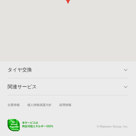
タイヤ交換
関連サービス
トップ
マイページ
料金
対象のタイヤを検索
試乗・商談
新車購入
企業情報
個人情報保護方針
採用情報
取付店舗を検索
ランキング
楽天Car車買取
車検予約
よくある質問
キズ修理予約
洗車・コーティング予約
© Rakuten Group, Inc.
メンテナンス管理
タイヤ・パーツ購入