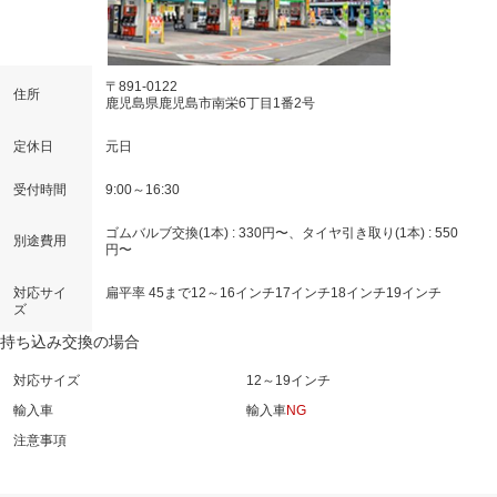
〒891-0122
住所
鹿児島県鹿児島市南栄6丁目1番2号
定休日
元日
受付時間
9:00～16:30
ゴムバルブ交換(1本) : 330円〜、タイヤ引き取り(1本) : 550
別途費用
円〜
対応サイ
扁平率 45まで
12～16インチ
17インチ
18インチ
19インチ
ズ
持ち込み交換の場合
対応サイズ
12～19インチ
輸入車
輸入車
NG
注意事項