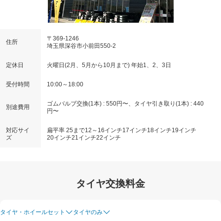
〒369-1246
住所
埼玉県深谷市小前田550-2
定休日
火曜日(2月、5月から10月まで) 年始1、2、3日
受付時間
10:00～18:00
ゴムバルブ交換(1本) : 550円〜、タイヤ引き取り(1本) : 440
別途費用
円〜
対応サイ
扁平率 25まで
12～16インチ
17インチ
18インチ
19インチ
ズ
20インチ
21インチ
22インチ
タイヤ交換料金
タイヤ・ホイールセット
タイヤのみ