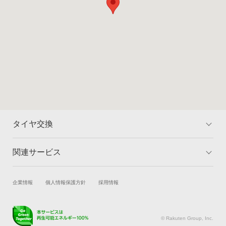
タイヤ交換
関連サービス
トップ
マイページ
料金
対象のタイヤを検索
試乗・商談
新車購入
企業情報
個人情報保護方針
採用情報
取付店舗を検索
ランキング
楽天Car車買取
車検予約
よくある質問
キズ修理予約
洗車・コーティング予約
© Rakuten Group, Inc.