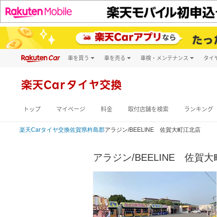
車を買う
車を売る
車検・メンテナンス
タイ
試乗・商談
楽天Car車買取
車検予約
キズ修理予約
新車
楽天Carタイヤ交換
洗車・コーティン
メンテナンス管理
トップ
マイページ
料金
取付店舗を検索
ランキング
楽天Car
タイヤ交換
佐賀県
杵島郡
アラジン/BEELINE 佐賀大町江北店
アラジン/BEELINE 佐賀