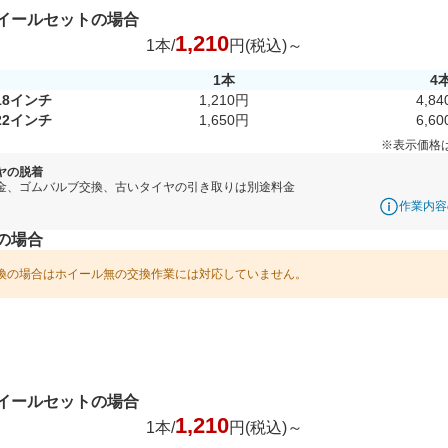
イールセットの場合
1,210
1本/
円(税込)～
1本
4
18インチ
1,210円
4,8
22インチ
1,650円
6,6
※表示価格
ヤの脱着
金、ゴムバルブ交換、古いタイヤの引き取りは別途料金
作業内容
の場合
換の場合はホイール無の交換作業には対応していません。
イールセットの場合
1,210
1本/
円(税込)～