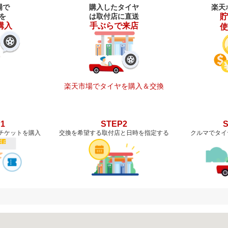
場で
購入したタイヤ
楽天
を
は取付店に直送
貯
購入
手ぶらで来店
使
楽天市場でタイヤを購入＆交換
1
STEP2
チケットを購入
交換を希望する取付店と日時を指定する
クルマでタイ