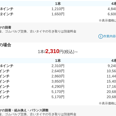
1本
4
18インチ
1,210円
4,8
22インチ
1,650円
6,6
※表示価格
ヤの脱着
金、ゴムバルブ交換、古いタイヤの引き取りは別途料金
作業内容
の場合
2,310
1本/
円(税込)～
1本
4
16インチ
2,310円
9,2
7インチ
2,640円
10,5
8インチ
2,860円
11,4
9インチ
3,850円
15,4
0インチ
4,290円
17,1
1インチ
5,170円
20,6
2インチ
5,170円
20,6
※表示価格
ヤの脱着・組み換え・バランス調整
金、ゴムバルブ交換、古いタイヤの引き取りは別途料金