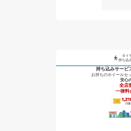
タイ
持ち込
持ち込みサービ
お持ちのホイールセ
安心
全店
一律料