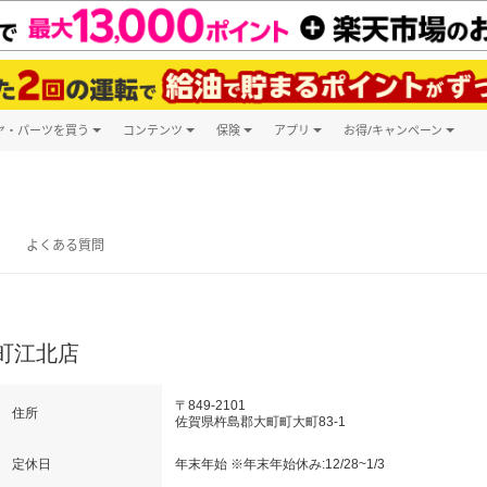
ヤ・パーツを買う
コンテンツ
保険
アプリ
お得/キャンペーン
楽天Carマガジン
キャンペーン
タイヤ・パーツ購入
自動車保険
楽天Carアプリ
自動車カタログ
タイヤ交換サービス
楽天マイカー
グ予約
よくある質問
大町江北店
〒849-2101
住所
佐賀県杵島郡大町町大町83-1
定休日
年末年始 ※年末年始休み:12/28~1/3