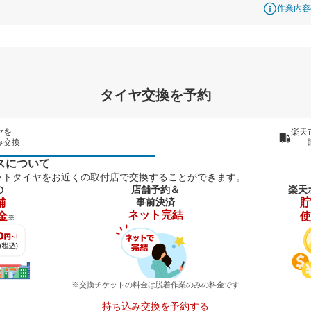
作業内容
タイヤ交換を予約
ヤを
楽天
み交換
スについて
ットタイヤをお近くの取付店で交換することができます。
の
店舗予約＆
楽天
舗
事前決済
貯
ネット完結
金
使
※
※交換チケットの料金は脱着作業のみの料金です
持ち込み交換を予約する