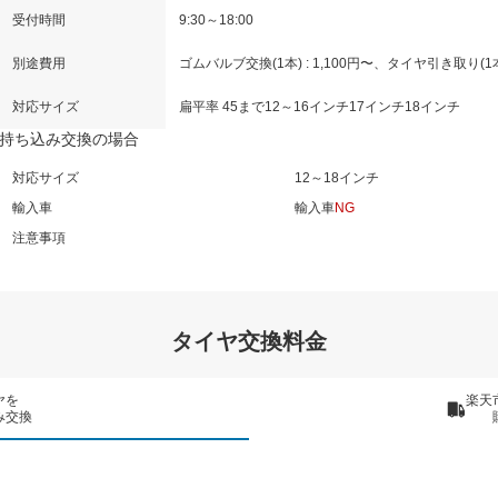
受付時間
9:30～18:00
別途費用
ゴムバルブ交換(1本) : 1,100円〜、タイヤ引き取り(1本) 
対応サイズ
扁平率 45まで
12～16インチ
17インチ
18インチ
持ち込み交換の場合
対応サイズ
12～18インチ
輸入車
輸入車
NG
注意事項
タイヤ交換料金
ヤを
楽天
み交換