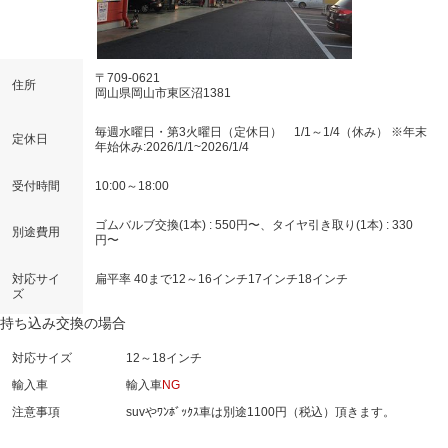
〒709-0621
住所
岡山県岡山市東区沼1381
毎週水曜日・第3火曜日（定休日） 1/1～1/4（休み） ※年末
定休日
年始休み:2026/1/1~2026/1/4
受付時間
10:00～18:00
ゴムバルブ交換(1本) : 550円〜、タイヤ引き取り(1本) : 330
別途費用
円〜
対応サイ
扁平率 40まで
12～16インチ
17インチ
18インチ
ズ
持ち込み交換の場合
対応サイズ
12～18インチ
輸入車
輸入車
NG
注意事項
suvやﾜﾝﾎﾞｯｸｽ車は別途1100円（税込）頂きます。