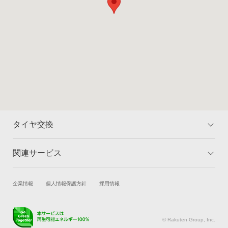
タイヤ交換
関連サービス
トップ
マイページ
料金
対象のタイヤを検索
試乗・商談
新車購入
企業情報
個人情報保護方針
採用情報
取付店舗を検索
ランキング
楽天Car車買取
車検予約
よくある質問
キズ修理予約
洗車・コーティング予約
© Rakuten Group, Inc.