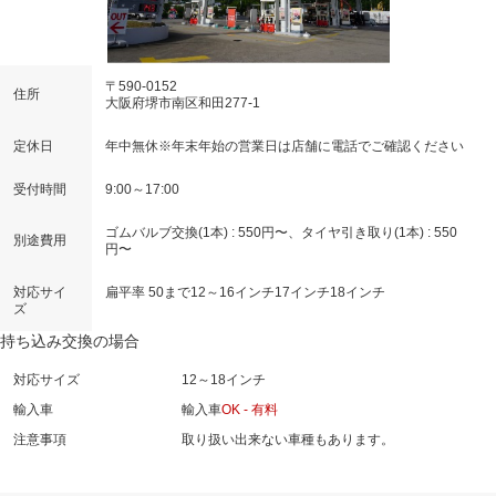
〒590-0152
住所
大阪府堺市南区和田277-1
定休日
年中無休※年末年始の営業日は店舗に電話でご確認ください
受付時間
9:00～17:00
ゴムバルブ交換(1本) : 550円〜、タイヤ引き取り(1本) : 550
別途費用
円〜
対応サイ
扁平率 50まで
12～16インチ
17インチ
18インチ
ズ
持ち込み交換の場合
対応サイズ
12～18インチ
輸入車
輸入車
OK - 有料
注意事項
取り扱い出来ない車種もあります。