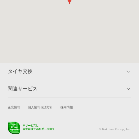
タイヤ交換
関連サービス
トップ
マイページ
料金
対象のタイヤを検索
試乗・商談
新車購入
企業情報
個人情報保護方針
採用情報
取付店舗を検索
ランキング
楽天Car車買取
車検予約
よくある質問
キズ修理予約
洗車・コーティング予約
© Rakuten Group, Inc.
メンテナンス管理
タイヤ・パーツ購入