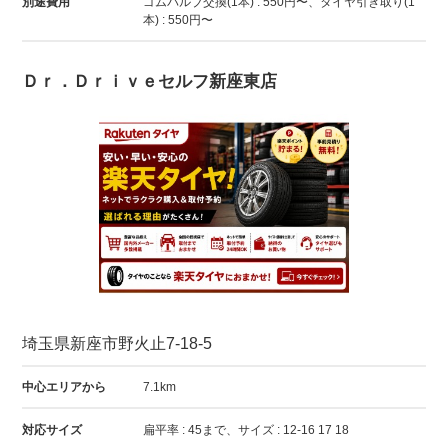
別途費用
ゴムバルブ交換(1本) : 550円〜、タイヤ引き取り(1
本) : 550円〜
Ｄｒ．Ｄｒｉｖｅセルフ新座東店
埼玉県新座市野火止7-18-5
中心エリアから
7.1km
対応サイズ
扁平率 : 45まで、サイズ : 12-16 17 18