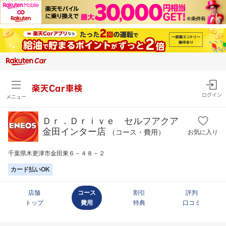
楽天Car車検
ログイン
メニュー
Ｄｒ．Ｄｒｉｖｅ セルフアクア
金田インター店
（コース・費用）
お気に入り
千葉県木更津市金田東６－４８－２
カード払いOK
店舗
コース
割引
評判
トップ
費用
特典
口コミ