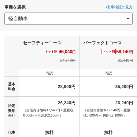
車種を選択
車検証の見方
セーフティーコース
パーフェクトコース
46,040
58,140
ネット割
ネット割
円
円
54,840円
61,440円
内訳
内訳
基本
28,600円
35,200円
料金
26,240円
26,240円
法定
（自賠責保険料17,540円＋
重量税
（自賠責保険料17,540円＋
重量
費用
合計
6,600円＋
印紙代2,100円）
税6,600円＋
印紙代2,100円）
無料
無料
代車