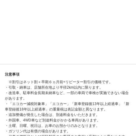
注意事項
※割引はネット割＋早期６ヵ月前+リピーター割引の価格です。
・引取・納車は、店舗所在地より半径2km以内に限ります。
・改造車、駐車料金長期未納車など、一部の車両で車検が実施できない場合
があります。
・「エコカー減税対象車」「エコカー」「新車登録後13年以上経過車」「新
車登録後18年以上経過車」の重量税は表記金額と異なります。
・追加整備が発生した場合は、別途料金をいただきます。
・外国車、4WD車など別途料金がかかる車両があります。
・土曜、日曜、祝日は、お車のお預かりのみとなります。
・ガソリン代は有償の場合があります。