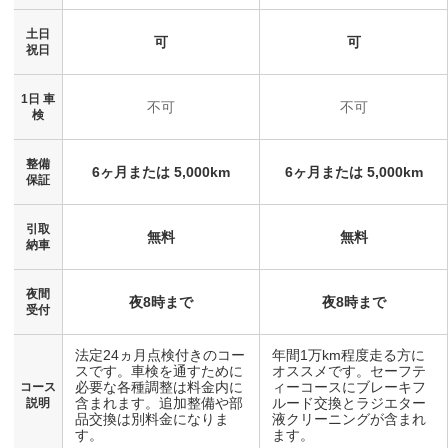
土日
可
可
祝日
1日 車
不可
不可
検
整備
6ヶ月または 5,000km
6ヶ月または 5,000km
保証
引取
無料
無料
納車
夜間
夜8時まで
夜8時まで
受付
法定24ヵ月点検付きのコー
年間1万km程度走る方に
スです。車検を通すために
オススメです。セーフテ
必要な各種調整は料金内に
ィーコースにブレーキフ
コース
含まれます。追加整備や部
ルード交換とラジエター
説明
品交換は別料金になりま
液クリーニングが含まれ
す。
ます。