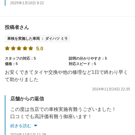
2025年1月10日 9:22
投稿者さん
車検を実施した車両 ： ダイハツ ミラ
5.0
スタッフの対応：5
説明の分かりやすさ：5
価格：5
対応スピード：5
お安くできてタイヤ交換や他の修理など1日で終わり早く
て助かりました
2024年11月24日 22:35
店舗からの返信
この度は当店での車検実施有難うございました！
口コミでも高評価有難う御座います！
これからもお客様へ満足いただけるようスタッフ一同努力して参ります。今後ともよろしくお願い致します！
続きを読む
2024年12月1日 11:29