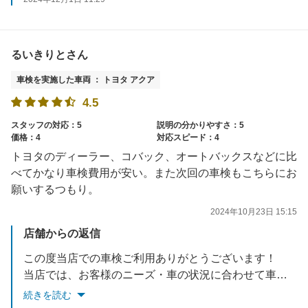
るいきりとさん
車検を実施した車両 ： トヨタ アクア
4.5
スタッフの対応：5
説明の分かりやすさ：5
価格：4
対応スピード：4
トヨタのディーラー、コバック、オートバックスなどに比
べてかなり車検費用が安い。また次回の車検もこちらにお
願いするつもり。
2024年10月23日 15:15
店舗からの返信
この度当店での車検ご利用ありがとうございます！
当店では、お客様のニーズ・車の状況に合わせて車検整備内容をご提案させて頂いております。
次回車検もお考えいただいて嬉しく思います。
続きを読む
またのご利用スタッフ一同心よりお待ちしております！