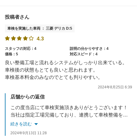
投稿者さん
車検を実施した車両 ： 三菱 デリカ D:5
4.3
スタッフの対応：4
説明の分かりやすさ：4
価格：5
対応スピード：4
良い整備工場と流れるシステムがしっかり出来ている。
車検後の状態もとても良いと思われます。
車検基本料金のみなのでとても判りやすい。
2024年8月25日 6:39
店舗からの返信
この度当店にて車検実施頂きありがとうございます！
当社は指定工場完備しており、連携して車検整備をスムーズに進めております。
車検時だけでなく、今後行ったほうがいい整備などもお知らせしております！
続きを読む
他にも何か気になる点などございましたら何なりとお申し付けくださいませ。
2024年9月13日 11:28