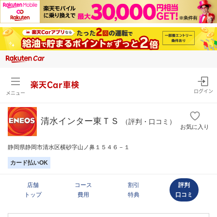
楽天Car車検
ログイン
メニュー
清水インター東ＴＳ
（評判・口コミ）
お気に入り
静岡県静岡市清水区横砂字山ノ鼻１５４６－１
カード払いOK
店舗
コース
割引
評判
トップ
費用
特典
口コミ