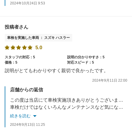
2024年10月24日 9:53
投稿者さん
車検を実施した車両 ： スズキ ハスラー
5.0
スタッフの対応：5
説明の分かりやすさ：5
価格：5
対応スピード：5
説明がとてもわかりやすく親切で良かったです。
2024年9月11日 22:00
店舗からの返信
この度は当店にて車検実施頂きありがとうございます！ご満足いただき良かったです！
車検だけではなくいろんなメンテナンスなど気になる点があれば何なりとお申し付けください。
またのご来店お待ちしております！
続きを読む
2024年9月13日 11:25