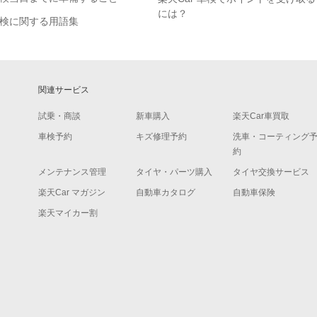
には？
検に関する用語集
関連サービス
試乗・商談
新車購入
楽天Car車買取
車検予約
キズ修理予約
洗車・コーティング
約
メンテナンス管理
タイヤ・パーツ購入
タイヤ交換サービス
楽天Car マガジン
自動車カタログ
自動車保険
楽天マイカー割