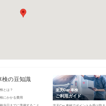
車検の豆知識
検とは？
楽天Car 車検
ご利用ガイド
検にかかる費用
検当日までに準備すること
楽天Car 車検でポイントを受け取る