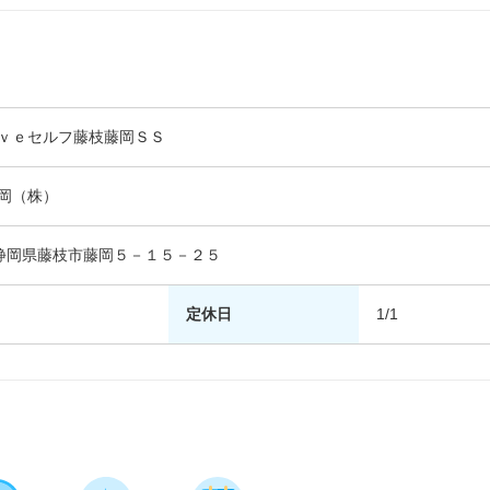
ｖｅセルフ藤枝藤岡ＳＳ
岡（株）
06 静岡県藤枝市藤岡５－１５－２５
定休日
1/1