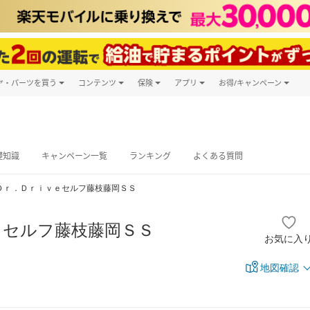
ヤ・パーツを買う
コンテンツ
保険
アプリ
お得/キャンペーン
楽天Carマガジン
キャンペーン
タイヤ・パーツ購入
自動車保険
楽天Carアプリ
自動車カタログ
タイヤ交換サービス
楽天マイカー
グ予約
礎知識
キャンペーン一覧
ランキング
よくある質問
Ｄｒ．Ｄｒｉｖｅセルフ藤枝藤岡ＳＳ
ｅセルフ藤枝藤岡ＳＳ
お気に入
地図確認