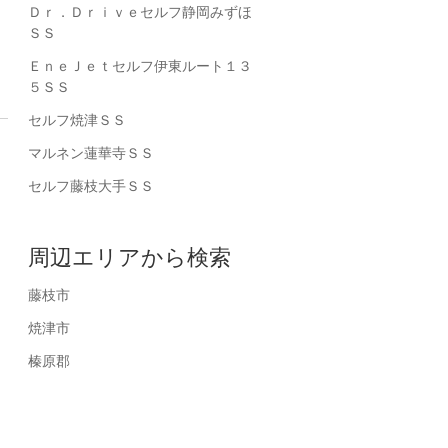
Ｄｒ．Ｄｒｉｖｅセルフ静岡みずほ
ＳＳ
ＥｎｅＪｅｔセルフ伊東ルート１３
５ＳＳ
セルフ焼津ＳＳ
マルネン蓮華寺ＳＳ
セルフ藤枝大手ＳＳ
周辺エリアから検索
藤枝市
焼津市
榛原郡