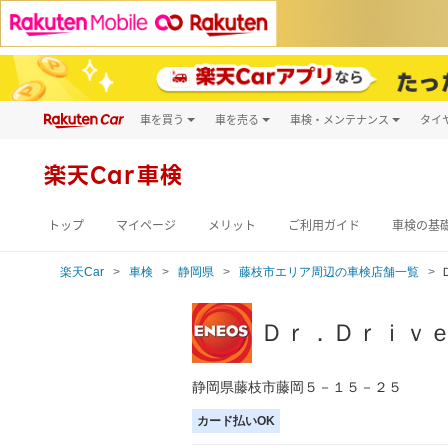
車を買う
車を売る
車検・メンテナンス
タイ
試乗・商談
楽天Car車買取
車検予約
キズ修理予約
新車
楽天Car車検
洗車・コーティン
メンテナンス管理
トップ
マイページ
メリット
ご利用ガイド
車検の基
楽天Car
車検
静岡県
藤枝市エリア周辺の車検店舗一覧
Ｄｒ．Ｄｒｉｖ
静岡県藤枝市藤岡５－１５－２５
カード払いOK