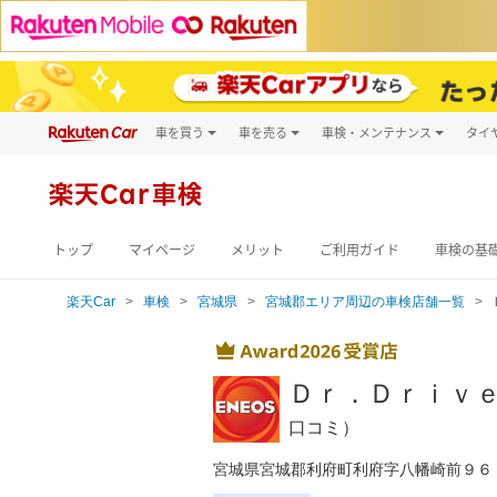
車を買う
車を売る
車検・メンテナンス
タイ
試乗・商談
楽天Car車買取
車検予約
キズ修理予約
新車
楽天Car車検
洗車・コーティン
メンテナンス管理
トップ
マイページ
メリット
ご利用ガイド
車検の基
楽天Car
車検
宮城県
宮城郡エリア周辺の車検店舗一覧
Ｄｒ．Ｄｒｉｖ
口コミ）
宮城県宮城郡利府町利府字八幡崎前９６