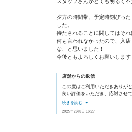
スタッフさんがとても明るく不
夕方の時間帯、予定時刻ぴった
した。
待たされることに関してはそれ
何も言われなかったので、入店
な、と思いました！
今後ともよろしくお願いします
店舗からの返信
この度はご利用いただきありが
良い評価をいただき、応対させ
ご来店いただいた際の応対に不備があり、ご不便をお
続きを読む
次回車検まで2年間ございますので、車検や半年毎の
2025年2月8日 16:27
またのご利用をお待ちしており