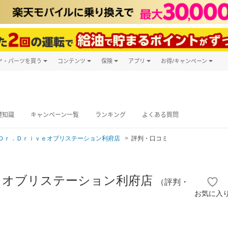
ヤ・パーツを買う
コンテンツ
保険
アプリ
お得/キャンペーン
楽天Carマガジン
キャンペーン
タイヤ・パーツ購入
自動車保険
楽天Carアプリ
自動車カタログ
タイヤ交換サービス
楽天マイカー
グ予約
礎知識
キャンペーン一覧
ランキング
よくある質問
Ｄｒ．Ｄｒｉｖｅオブリステーション利府店
評判・口コミ
ｅオブリステーション利府店
（評判・
お気に入