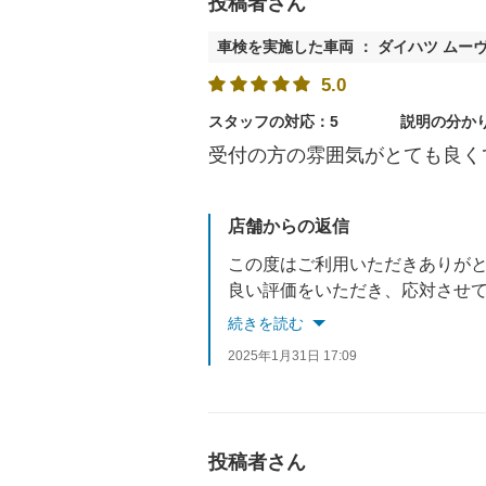
投稿者さん
車検を実施した車両 ： ダイハツ ムー
5.0
スタッフの対応：5
説明の分か
受付の方の雰囲気がとても良く
店舗からの返信
この度はご利用いただきありが
良い評価をいただき、応対させ
次回車検まで2年間ございますので、車検や半年毎の
続きを読む
またのご利用をお待ちしており
2025年1月31日 17:09
投稿者さん