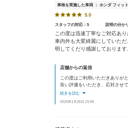
車検を実施した車両 ： ホンダ フィッ
5.0
スタッフの対応：5
説明の分か
この度は迅速丁寧なご対応あり
車内外も大変綺麗にしていただ
明してくだり感謝しております
店舗からの返信
この度はご利用いただきありが
良い評価をいただき、応対させ
次回車検まで2年間ございますので、車検や半年毎の
続きを読む
またのご利用をお待ちしており
2025年1月26日 15:00