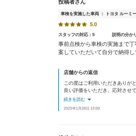
投稿者さん
車検を実施した車両 ： トヨタ ルーミ
5.0
スタッフの対応：5
説明の分か
事前点検から車検の実施まで丁
案していただいて自分で納得し
店舗からの返信
この度はご利用いただきありが
良い評価をいただき、応対させ
次回車検まで2年間ございますので、車検や半年毎の
続きを読む
またのご利用をお待ちしており
2025年1月26日 15:00