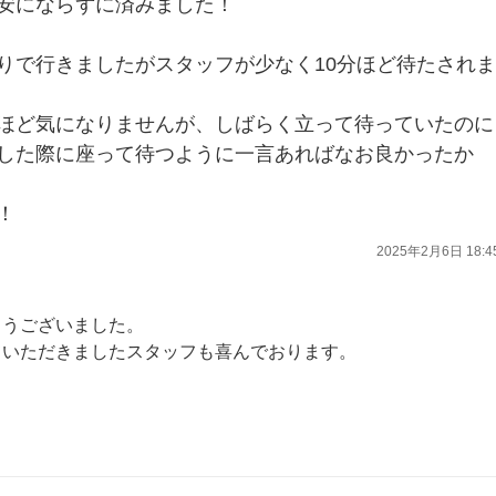
安にならずに済みました！
りで行きましたがスタッフが少なく10分ほど待たされま
ほど気になりませんが、しばらく立って待っていたのに
した際に座って待つように一言あればなお良かったか
！
2025年2月6日 18:4
とうございました。
ていただきましたスタッフも喜んでおります。
かけいたしました。今後は目配り気配りに気をつけ、さらに良い応対をしていきたいと思います！
点検にかかわらず、なにか気になることなどございましたらいつでもお気軽にご相談ください。
ます。