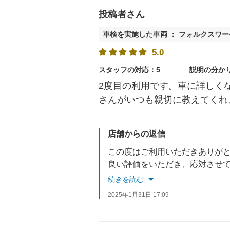
投稿者さん
車検を実施した車両 ： フォルクスワー
5.0
スタッフの対応：5
説明の分か
2度目の利用です。車に詳しく
さんがいつも親切に教えてくれ
店舗からの返信
この度はご利用いただきありが
良い評価をいただき、応対させ
次回車検まで2年間ございますので、車検や半年毎の
続きを読む
またのご利用をお待ちしており
2025年1月31日 17:09