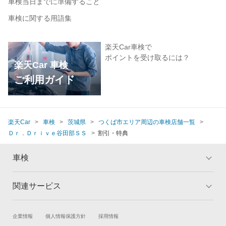
車検当日までに準備すること
車検に関する用語集
楽天Car車検で
ポイントを受け取るには？
楽天Car 車検
ご利用ガイド
楽天Car
車検
茨城県
つくば市エリア周辺の車検店舗一覧
Ｄｒ．Ｄｒｉｖｅ谷田部ＳＳ
割引・特典
車検
関連サービス
トップ
マイページ
メリット
ご利用ガイド
試乗・商談
新車購入
企業情報
個人情報保護方針
採用情報
車検の基礎知識
キャンペーン一覧