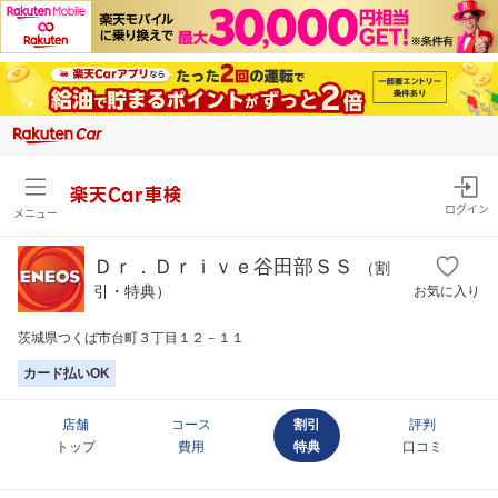
楽天Car車検
ログイン
メニュー
Ｄｒ．Ｄｒｉｖｅ谷田部ＳＳ
（割
引・特典）
お気に入り
茨城県つくば市台町３丁目１２－１１
カード払いOK
店舗
コース
割引
評判
トップ
費用
特典
口コミ