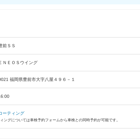
豊前ＳＳ
ＥＮＥＯＳウイング
-0021 福岡県豊前市大字八屋４９６－１
6:00
コーティング
ィングについては車検予約フォームから車検との同時予約が可能です。