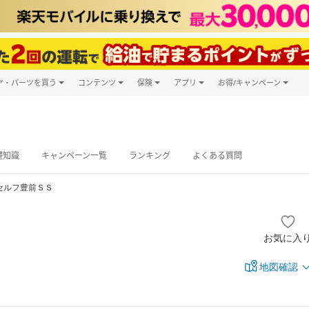
ヤ・パーツを買う
コンテンツ
保険
アプリ
お得/キャンペーン
楽天Carマガジン
キャンペーン
タイヤ・パーツ購入
自動車保険
楽天Carアプリ
自動車カタログ
タイヤ交換サービス
楽天マイカー
グ予約
礎知識
キャンペーン一覧
ランキング
よくある質問
セルフ豊前ＳＳ
お気に入
地図確認