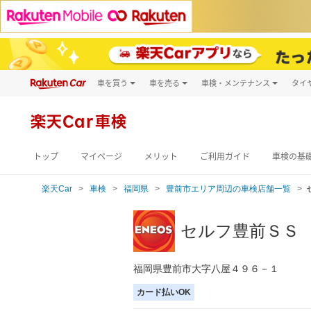
車を買う
車を売る
車検・メンテナンス
タイ
試乗・商談
楽天Car車買取
車検予約
キズ修理予約
新車
楽天Car車検
洗車・コーティン
メンテナンス管理
トップ
マイページ
メリット
ご利用ガイド
車検の基
楽天Car
車検
福岡県
豊前市エリア周辺の車検店舗一覧
セルフ豊前ＳＳ
福岡県豊前市大字八屋４９６－１
カード払いOK