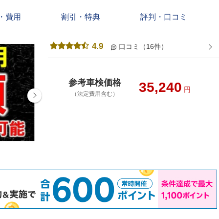
・費用
割引・特典
評判・口コミ
4.9
口コミ（16件）
参考車検価格
35,240
円
（法定費用含む）
見積無料。