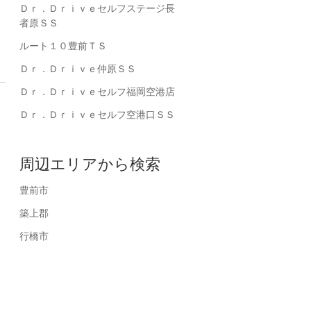
Ｄｒ．Ｄｒｉｖｅセルフステージ長
者原ＳＳ
ルート１０豊前ＴＳ
Ｄｒ．Ｄｒｉｖｅ仲原ＳＳ
Ｄｒ．Ｄｒｉｖｅセルフ福岡空港店
Ｄｒ．Ｄｒｉｖｅセルフ空港口ＳＳ
周辺エリアから検索
豊前市
築上郡
代車貸出無料です。
国家整備
行橋市