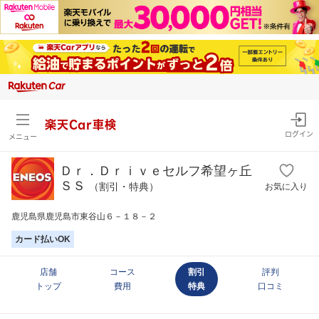
楽天Car車検
ログイン
メニュー
Ｄｒ．Ｄｒｉｖｅセルフ希望ヶ丘
ＳＳ
（割引・特典）
お気に入り
鹿児島県鹿児島市東谷山６－１８－２
カード払いOK
店舗
コース
割引
評判
トップ
費用
特典
口コミ