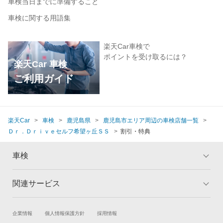
車検当日までに準備すること
車検に関する用語集
楽天Car車検で
ポイントを受け取るには？
楽天Car 車検
ご利用ガイド
楽天Car
車検
鹿児島県
鹿児島市エリア周辺の車検店舗一覧
Ｄｒ．Ｄｒｉｖｅセルフ希望ヶ丘ＳＳ
割引・特典
車検
関連サービス
トップ
マイページ
メリット
ご利用ガイド
試乗・商談
新車購入
企業情報
個人情報保護方針
採用情報
車検の基礎知識
キャンペーン一覧