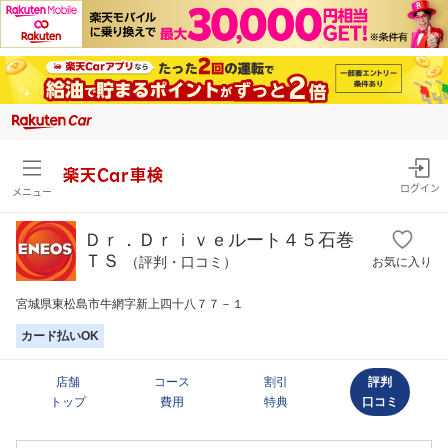
楽天Car車検
ログイン
メニュー
Ｄｒ．Ｄｒｉｖｅルート４５石巻
ＴＳ
（評判・口コミ）
お気に入り
宮城県東松島市牛網字新上四十八７７－１
カード払いOK
店舗
コース
割引
評判
トップ
費用
特典
口コミ