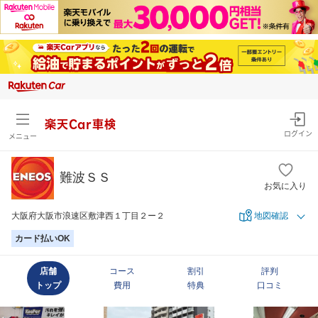
楽天Car車検
ログイン
メニュー
難波ＳＳ
お気に入り
大阪府大阪市浪速区敷津西１丁目２ー２
地図確認
カード払いOK
店舗
コース
割引
評判
トップ
費用
特典
口コミ