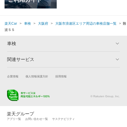
楽天Car
車検
大阪府
大阪市浪速区エリア周辺の車検店舗一覧
難
波ＳＳ
車検
関連サービス
トップ
マイページ
メリット
ご利用ガイド
試乗・商談
新車購入
企業情報
個人情報保護方針
採用情報
車検の基礎知識
キャンペーン一覧
楽天Car車買取
車検予約
ランキング
よくある質問
キズ修理予約
洗車・コーティング予約
© Rakuten Group, Inc.
メンテナンス管理
タイヤ・パーツ購入
タイヤ交換サービス
楽天Car マガジン
楽天グループ
自動車カタログ
自動車保険
アプリ一覧
お問い合わせ一覧
サステナビリティ