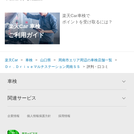
楽天Car車検で
ポイントを受け取るには？
楽天Car 車検
ご利用ガイド
楽天Car
車検
山口県
周南市エリア周辺の車検店舗一覧
Ｄｒ．Ｄｒｉｖｅマルチステーション周南ＳＳ
評判・口コミ
車検
関連サービス
トップ
マイページ
メリット
ご利用ガイド
試乗・商談
新車購入
企業情報
個人情報保護方針
採用情報
車検の基礎知識
キャンペーン一覧
楽天Car車買取
車検予約
ランキング
よくある質問