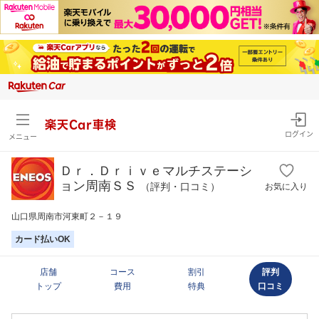
楽天Car車検
ログイン
メニュー
Ｄｒ．Ｄｒｉｖｅマルチステーシ
ョン周南ＳＳ
（評判・口コミ）
お気に入り
山口県周南市河東町２－１９
カード払いOK
店舗
コース
割引
評判
トップ
費用
特典
口コミ