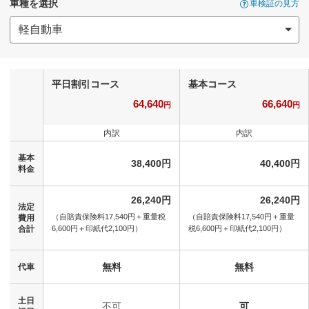
車種を選択
車検証の見方
平日割引コース
基本コース
64,640
66,640
円
円
内訳
内訳
基本
38,400円
40,400円
料金
26,240円
26,240円
法定
（自賠責保険料17,540円＋
重量税
（自賠責保険料17,540円＋
重量
費用
合計
6,600円＋
印紙代2,100円）
税6,600円＋
印紙代2,100円）
無料
無料
代車
土日
不可
可