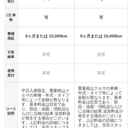
祝日
1日 車
可
可
検
整備
6ヶ月または 10,000km
6ヶ月または 10,000km
保証
引取
不可
不可
納車
夜間
不可
不可
受付
重量税はクルマの車種・
平日入庫限定。重量税はク
年式・タイプ等によって
ルマの車種・年式・タイプ
金額が異なります。基本
等によって金額が異なりま
料金は目安であり、部
す。基本料金は目安であ
品・油脂・消耗品ならび
り、部品・油脂・消耗品な
コース
に点検の結果 追加料金が
らびに点検の結果 追加料金
説明
発生する場合がございま
が発生する場合がございま
す。上記料金の詳細につ
す。上記料金の詳細につき
きましては、当店スタッ
ましては、当店スタッフま