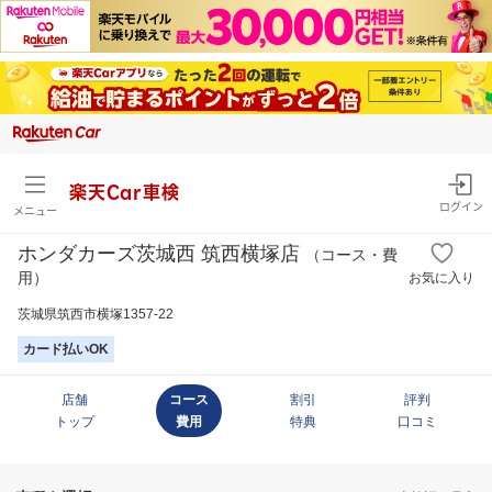
楽天Car車検
ログイン
メニュー
ホンダカーズ茨城西 筑西横塚店
（コース・費
用）
お気に入り
茨城県筑西市横塚1357-22
カード払いOK
店舗
コース
割引
評判
トップ
費用
特典
口コミ