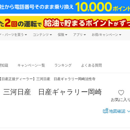
ヤ・パーツを買う
コンテンツ
保険
アプリ
お得/キャンペーン
楽天Carマガジン
キャンペーン
タイヤ・パーツ購入
自動車保険
楽天Carアプリ
自動車カタログ
タイヤ交換サービス
楽天マイカー
グ予約
礎知識
キャンペーン一覧
ランキング
よくある質問
【日産正規ディーラー】三河日産 日産ギャラリー岡崎法性寺
】三河日産 日産ギャラリー岡崎
お気に入
地図確認