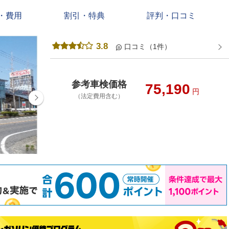
・費用
割引・特典
評判・口コミ
3.8
口コミ（1件）
参考車検価格
75,190
円
（法定費用含む）