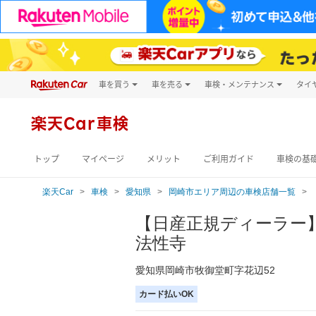
車を買う
車を売る
車検・メンテナンス
タイ
試乗・商談
楽天Car車買取
車検予約
キズ修理予約
新車
楽天Car車検
洗車・コーティン
メンテナンス管理
トップ
マイページ
メリット
ご利用ガイド
車検の基
楽天Car
車検
愛知県
岡崎市エリア周辺の車検店舗一覧
【日産正規ディーラー
法性寺
愛知県岡崎市牧御堂町字花辺52
カード払いOK