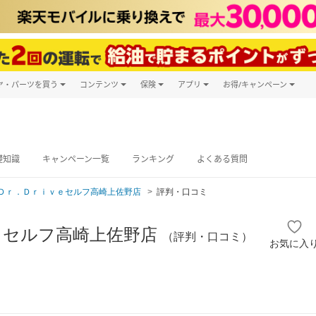
ヤ・パーツを買う
コンテンツ
保険
アプリ
お得/キャンペーン
楽天Carマガジン
キャンペーン
タイヤ・パーツ購入
自動車保険
楽天Carアプリ
自動車カタログ
タイヤ交換サービス
楽天マイカー
グ予約
礎知識
キャンペーン一覧
ランキング
よくある質問
Ｄｒ．Ｄｒｉｖｅセルフ高崎上佐野店
評判・口コミ
ｅセルフ高崎上佐野店
（評判・口コミ）
お気に入