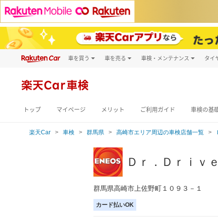
車を買う
車を売る
車検・メンテナンス
タイ
試乗・商談
楽天Car車買取
車検予約
キズ修理予約
新車
楽天Car車検
洗車・コーティン
メンテナンス管理
トップ
マイページ
メリット
ご利用ガイド
車検の基
楽天Car
車検
群馬県
高崎市エリア周辺の車検店舗一覧
Ｄｒ．Ｄｒｉｖ
群馬県高崎市上佐野町１０９３－１
カード払いOK