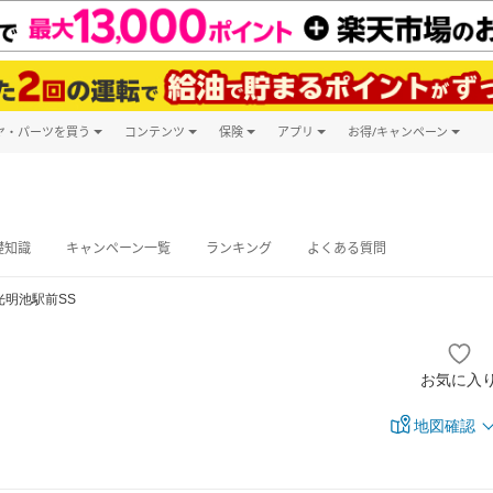
ヤ・パーツを買う
コンテンツ
保険
アプリ
お得/キャンペーン
楽天Carマガジン
キャンペーン
タイヤ・パーツ購入
自動車保険
楽天Carアプリ
自動車カタログ
タイヤ交換サービス
楽天マイカー
グ予約
礎知識
キャンペーン一覧
ランキング
よくある質問
光明池駅前SS
お気に入
地図確認