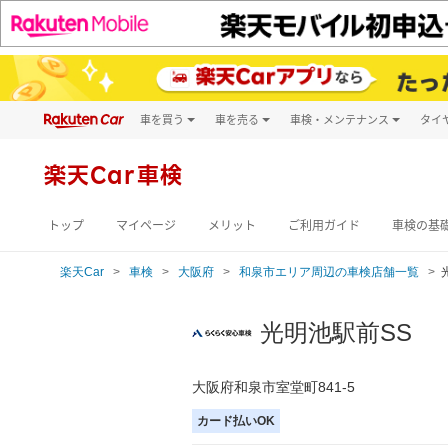
車を買う
車を売る
車検・メンテナンス
タイ
試乗・商談
楽天Car車買取
車検予約
キズ修理予約
新車
楽天Car車検
洗車・コーティン
メンテナンス管理
トップ
マイページ
メリット
ご利用ガイド
車検の基
楽天Car
車検
大阪府
和泉市エリア周辺の車検店舗一覧
光明池駅前SS
大阪府和泉市室堂町841-5
カード払いOK