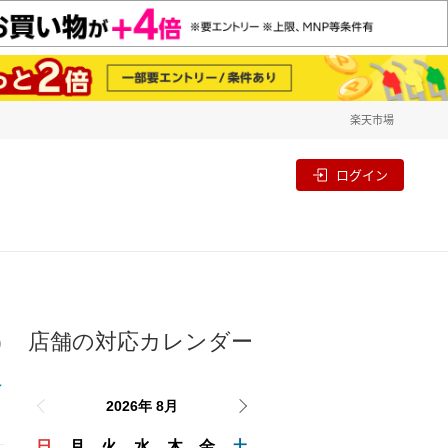
楽天市場
一覧
割
ログイン
店舗の対応カレンダー
り
2026年 8月
日
月
火
水
木
金
土