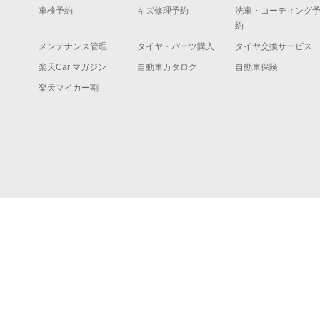
車検予約
キズ修理予約
洗車・コーティング
約
メンテナンス管理
タイヤ・パーツ購入
タイヤ交換サービス
楽天Car マガジン
自動車カタログ
自動車保険
楽天マイカー割