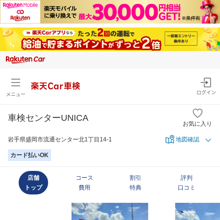
楽天Car車検
ログイン
メニュー
車検センターUNICA
お気に入り
岩手県盛岡市流通センター北1丁目14-1
地図確認
カード払いOK
店舗
コース
割引
評判
トップ
費用
特典
口コミ