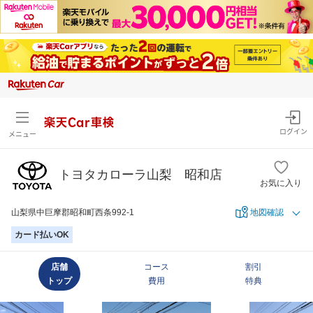
楽天Car車検
ログイン
メニュー
トヨタカローラ山梨 昭和店
お気に入り
山梨県中巨摩郡昭和町西条992-1
地図確認
カード払いOK
店舗
コース
割引
トップ
費用
特典