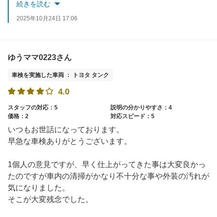
今後は半年毎の無料あんしん点検やガソリン割引クーポンのご活用いただきながら、引き続き当店をお得にご利用いただければと思います。
続きを読む
2025年10月24日 17:06
ゆうママ0223さん
車検を実施した車両 ： トヨタ タンク
4.0
スタッフの対応：5
説明の分かりやすさ：4
価格：2
対応スピード：5
いつもお世話になっております。
早急な車検ありがとうございます。
1個人の意見ですが、早く仕上がってきた事は大変良かっ
たのですが車内の清掃がかなり不十分な事や外装の汚れが
気になりました。
そこが大変残念でした。