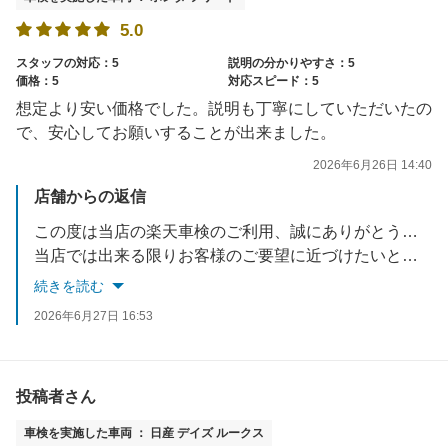
5.0
スタッフの対応：5
説明の分かりやすさ：5
価格：5
対応スピード：5
想定より安い価格でした。説明も丁寧にしていただいたの
で、安心してお願いすることが出来ました。
2026年6月26日 14:40
店舗からの返信
この度は当店の楽天車検のご利用、誠にありがとうございました。
当店では出来る限りお客様のご要望に近づけたいと考えておりますので、
今後も車検に車検に限らず、お車で何かお悩みでしたら何でもご相談ください！
続きを読む
スタッフ一同、お待ちしております！
2026年6月27日 16:53
投稿者さん
車検を実施した車両 ： 日産 デイズ ルークス