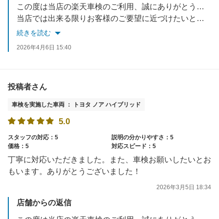
この度は当店の楽天車検のご利用、誠にありがとうございました。
当店では出来る限りお客様のご要望に近づけたいと考えておりますので、
今後も車検に車検に限らず、お車で何かお悩みでしたら何でもご相談ください！
続きを読む
スタッフ一同、お待ちしております！
2026年4月6日 15:40
投稿者さん
車検を実施した車両 ： トヨタ ノア ハイブリッド
5.0
スタッフの対応：5
説明の分かりやすさ：5
価格：5
対応スピード：5
丁寧に対応いただきました。また、車検お願いしたいとお
もいます。ありがとうございました！
2026年3月5日 18:34
店舗からの返信