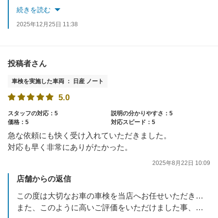
今後は燃料割引クーポンや６か月毎の無料あんしん点検、オイル交換割引などをご活用いただきながら、引き続き当店をお得にご利用いただけたらと思います。
続きを読む
今後ともどうぞよろしくお願いいたします。
2025年12月25日 11:38
投稿者さん
車検を実施した車両 ： 日産 ノート
5.0
スタッフの対応：5
説明の分かりやすさ：5
価格：5
対応スピード：5
急な依頼にも快く受け入れていただきました。
対応も早く非常にありがたかった。
2025年8月22日 10:09
店舗からの返信
この度は大切なお車の車検を当店へお任せいただきまして誠に有難うございました。
また、このように高いご評価をいただけました事、スタッフ一同大変励みになりました！