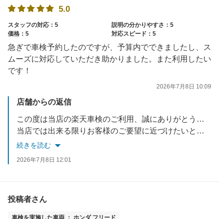
5.0
スタッフの対応：5
説明の分かりやすさ：5
価格：5
対応スピード：5
急ぎで車検予約したのですが、予算内でできましたし、ス
ムーズに対応していただき助かりました。また利用したい
です！
2026年7月8日 10:09
店舗からの返信
この度は当店の楽天車検のご利用、誠にありがとうございました。
当店では出来る限りお客様のご要望に近づけたいと考えておりますので、
今後も車検に限らず、お車で何かお悩みでしたら何でもご相談ください！
続きを読む
無料安心6か月点検のご来店をスタッフ一同、心よりお待ちしております！
2026年7月8日 12:01
投稿者さん
車検を実施した車両 ： ホンダ フリード