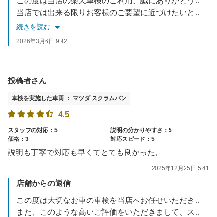
この度は当店の楽天車検のご利用、誠にありがとうございました。
当店では出来る限りお客様のご要望に近づけたいと考えておりますので、
今後も車検に車検に限らず、お車で何かお悩みでしたら何でもご相談ください！
続きを読む
スタッフ一同、お待ちしております！
2026年3月6日 9:42
投稿者さん
車検を実施した車両 ： マツダ スクラムバン
4.5
スタッフの対応：5
説明の分かりやすさ：5
価格：3
対応スピード：5
説明も丁寧で対応も早くてとても良かった。
2025年12月25日 5:41
店舗からの返信
この度は大切なお車の車検を当店へお任せいただきまして、誠に有難う御座いました！
また、このような高いご評価をいただきまして、スタッフ一同大変励みになりました。