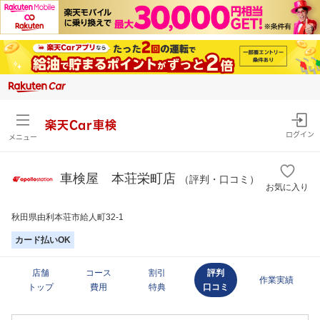
楽天Car車検
ログイン
メニュー
車検屋 本荘栄町店
（評判・口コミ）
お気に入り
秋田県由利本荘市給人町32-1
カード払いOK
店舗
コース
割引
評判
作業実績
トップ
費用
特典
口コミ