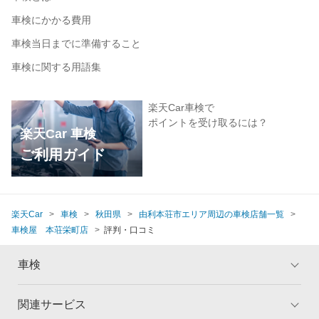
車検にかかる費用
車検当日までに準備すること
車検に関する用語集
楽天Car車検で
ポイントを受け取るには？
楽天Car 車検
ご利用ガイド
楽天Car
車検
秋田県
由利本荘市エリア周辺の車検店舗一覧
車検屋 本荘栄町店
評判・口コミ
車検
関連サービス
トップ
マイページ