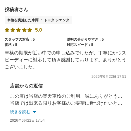
投稿者さん
車検を実施した車両 ： トヨタ シエンタ
5.0
スタッフの対応：5
説明の分かりやすさ：5
価格：5
対応スピード：5
車検の期限が近い中での申し込みでしたが、丁寧にかつス
ピーディーに対応して頂き感謝しております。ありがとう
ございました。
2026年6月22日 17:51
店舗からの返信
この度は当店の楽天車検のご利用、誠にありがとうございました。
当店では出来る限りお客様のご要望に近づけたいと考えておりますので、
今後も車検に車検に限らず、お車で何かお悩みでしたら何でもご相談ください！
続きを読む
スタッフ一同、お待ちしております！
2026年6月22日 17:54