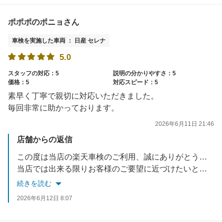
ポポポのポニョさん
車検を実施した車両 ： 日産 セレナ
5.0
スタッフの対応：5
説明の分かりやすさ：5
価格：5
対応スピード：5
素早く丁寧で親切に対応いただきました。
毎回非常に助かっております。
2026年6月11日 21:46
店舗からの返信
この度は当店の楽天車検のご利用、誠にありがとうございました。
当店では出来る限りお客様のご要望に近づけたいと考えておりますので、
今後も車検に車検に限らず、お車で何かお悩みでしたら何でもご相談ください！
続きを読む
スタッフ一同、お待ちしております！
2026年6月12日 8:07