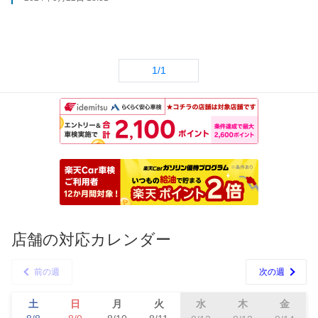
今後もメンテナンスは当店へお任せください。
1/1
店舗の対応カレンダー
前の週
次の週
土
日
月
火
水
木
金