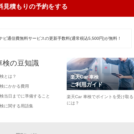
料見積もりの予約をする
ナビ通信費無料サービスの更新手数料(通常税込5,500円)が無料！
車検の豆知識
検とは？
楽天Car 車検
ご利用ガイド
検にかかる費用
検当日までに準備すること
楽天Car 車検でポイントを受け取る
には？
検に関する用語集