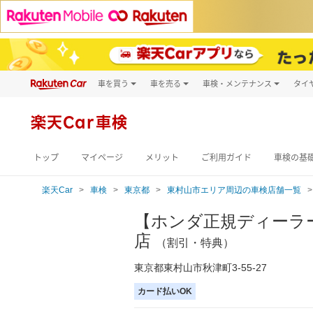
車を買う
車を売る
車検・メンテナンス
タイ
試乗・商談
楽天Car車買取
車検予約
キズ修理予約
新車
楽天Car車検
洗車・コーティン
メンテナンス管理
トップ
マイページ
メリット
ご利用ガイド
車検の基
楽天Car
車検
東京都
東村山市エリア周辺の車検店舗一覧
【ホンダ正規ディーラ
店
（割引・特典）
東京都東村山市秋津町3-55-27
カード払いOK