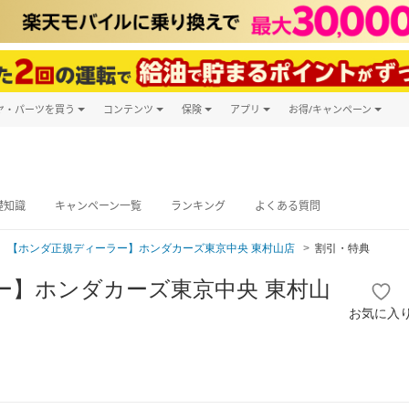
ヤ・パーツを買う
コンテンツ
保険
アプリ
お得/キャンペーン
楽天Carマガジン
キャンペーン
タイヤ・パーツ購入
自動車保険
楽天Carアプリ
自動車カタログ
タイヤ交換サービス
楽天マイカー
グ予約
礎知識
キャンペーン一覧
ランキング
よくある質問
【ホンダ正規ディーラー】ホンダカーズ東京中央 東村山店
割引・特典
ー】ホンダカーズ東京中央 東村山
お気に入