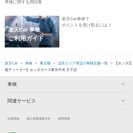
車検に関する用語集
楽天Car車検で
ポイントを受け取るには？
楽天Car 車検
ご利用ガイド
楽天Car
車検
東京都
北区エリア周辺の車検店舗一覧
【ホンダ正
規ディーラー】ホンダカーズ東京中央 王子店
車検
関連サービス
トップ
マイページ
メリット
ご利用ガイド
試乗・商談
新車購入
企業情報
個人情報保護方針
採用情報
車検の基礎知識
キャンペーン一覧
楽天Car車買取
車検予約
ランキング
よくある質問