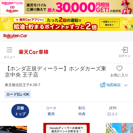
楽天Car車検
ログイン
メニュー
【ホンダ正規ディーラー】ホンダカーズ東
京中央 王子店
お気に入り
東京都北区王子4-28-7
地図確認
カード払いOK
店舗
コース
割引
評判
トップ
費用
特典
口コミ