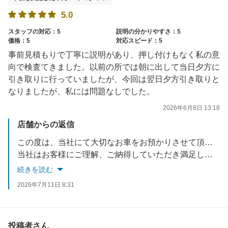
5.0
スタッフの対応：5
説明の分かりやすさ：5
価格：5
対応スピード：5
事前見積もりで丁寧に説明があり、押し付けもなく私の意
向で検査てきました。以前の所では朝に出して当日夕方に
引き取りに行っていましたが、今回は翌日夕方引き取りと
なりましたが、私には問題なしでした。
2026年6月8日 13:18
店舗からの返信
この度は、当社にて大切なお車をお預かりさせて頂き誠に有難うございました。
当社はお客様にご理解、ご納得していただき満足していただける接客・サービスを心がけております。
※当店では半年・12ヵ月・18ヵ月点検を実施させて頂いております。
続きを読む
またのご利用をスタッフ一同お待ちしております。
2026年7月11日 8:31
些細な事でも気になる事があればいつでもご相談ください。
投稿者さん