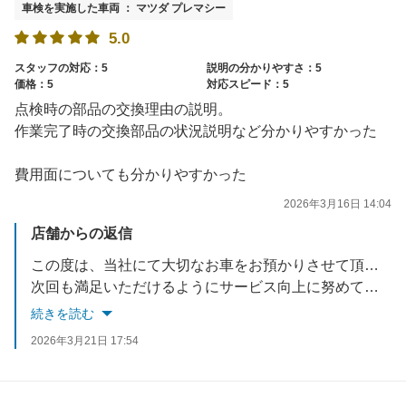
車検を実施した車両 ： マツダ プレマシー
5.0
スタッフの対応：5
説明の分かりやすさ：5
価格：5
対応スピード：5
点検時の部品の交換理由の説明。
作業完了時の交換部品の状況説明など分かりやすかった
費用面についても分かりやすかった
2026年3月16日 14:04
店舗からの返信
この度は、当社にて大切なお車をお預かりさせて頂き誠に有難うございました。
次回も満足いただけるようにサービス向上に努めて参ります。
些細な事でも気になる事があればいつでもご相談ください。
続きを読む
※当店では半年・12ヵ月・18ヵ月点検を実施させて頂いております。
2026年3月21日 17:54
またのご利用をスタッフ一同お待ちしております。