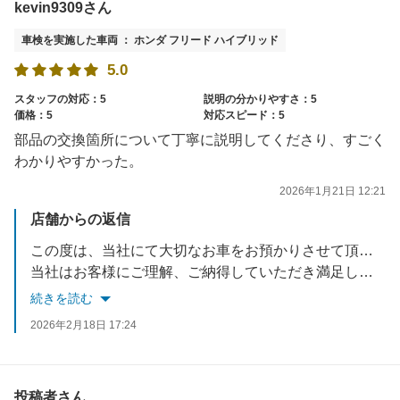
kevin9309さん
車検を実施した車両 ： ホンダ フリード ハイブリッド
5.0
スタッフの対応：5
説明の分かりやすさ：5
価格：5
対応スピード：5
部品の交換箇所について丁寧に説明してくださり、すごく
わかりやすかった。
2026年1月21日 12:21
店舗からの返信
この度は、当社にて大切なお車をお預かりさせて頂き誠に有難うございました。
当社はお客様にご理解、ご納得していただき満足していただける接客・サービスを心がけております。
次回も満足いただけるようにサービス向上に努めて参ります。
続きを読む
改めまして、当店のご利用いただきありがとうございました。
2026年2月18日 17:24
些細な事でも気になる事があればいつでもご相談ください。
※当店では半年・12ヵ月・18ヵ月点検を実施させて頂いております。
またのご利用をスタッフ一同お待ちしております。
投稿者さん