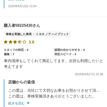
めちゃくちゃお車を大事にされているのが伝わりました！
2025年8月13日 13:54
※当店では半年・12ヵ月・18ヵ月点検を実施させて頂い手おります。
購入者59225430さん
車検を実施した車両 ： トヨタ ノア ハイブリッド
3.8
スタッフの対応：4
説明の分かりやすさ：4
価格：3
対応スピード：4
車内清掃もしてくれて満足してます。次回も利用したいと
考えてます
2025年6月27日 22:38
店舗からの返信
この度は、当社にて大切なお車をお預かりさせて頂き誠に有難うございました。高評価まで頂きありがとうございます。次回のご利用時も満足して頂けるよう、接客・技術の向上を目指して参ります。またご相談事等あれば、お気軽にお電話・ご来店くださいませ。
この度は、車検実施頂きありがとうございました。
※当店では半年・12ヵ月・18ヵ月点検を実施させて頂い手おります。
続きを読む