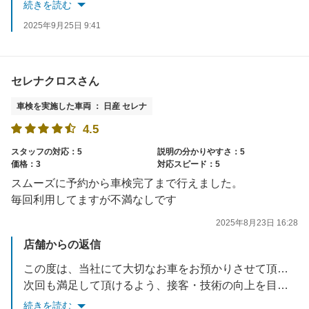
次回も満足いただけるようにサービス向上に努めて参ります。
続きを読む
改めまして、当店のご利用いただきありがとうございました。
2025年9月25日 9:41
些細な事でも気になる事があればいつでもご相談ください。
※当店では半年・12ヵ月・18ヵ月点検を実施させて頂いております。
セレナクロスさん
車検を実施した車両 ： 日産 セレナ
4.5
スタッフの対応：5
説明の分かりやすさ：5
価格：3
対応スピード：5
スムーズに予約から車検完了まで行えました。
毎回利用してますが不満なしです
2025年8月23日 16:28
店舗からの返信
この度は、当社にて大切なお車をお預かりさせて頂き誠に有難うございました。
次回も満足して頂けるよう、接客・技術の向上を目指して参ります。またご相談事等あれば、お気軽にお電話・ご来店くださいませ。
この度は、車検実施頂きありがとうございました！
続きを読む