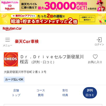
楽天Car車検
ログイン
メニュー
Ｄｒ．Ｄｒｉｖｅセルフ新寝屋川
桜店
（評判・口コミ）
お気に入り
大阪府寝屋川市宇谷町２番１３号
カード払いOK
店舗
コース
割引
評判
トップ
費用
特典
口コミ