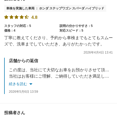
車検を実施した車両 ： ホンダ ステップワゴン スパーダ ハイブリッド
4.8
スタッフの対応：5
説明の分かりやすさ：5
価格：4
対応スピード：5
丁寧に教えてくださり、予約から車検までもとてもスムー
ズで、洗車までしていただき、ありがたかったです。
2026年4月4日 13:41
店舗からの返信
この度は、当社にて大切なお車をお預かりさせて頂き誠に有難うございました。
当社はお客様にご理解、ご納得していただき満足していただける接客・サービスを心がけております。
些細な事でも気になる事があればいつでもご相談ください。
続きを読む
2026年5月6日 13:59
投稿者さん