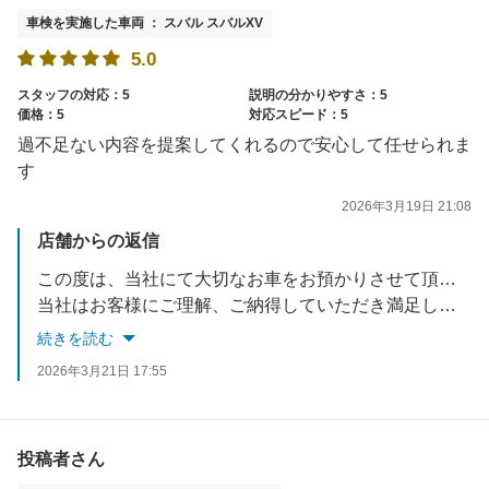
車検を実施した車両 ： スバル スバルXV
5.0
スタッフの対応：5
説明の分かりやすさ：5
価格：5
対応スピード：5
過不足ない内容を提案してくれるので安心して任せられま
す
2026年3月19日 21:08
店舗からの返信
この度は、当社にて大切なお車をお預かりさせて頂き誠に有難うございました。
当社はお客様にご理解、ご納得していただき満足していただける接客・サービスを心がけております。
※当店では半年・12ヵ月・18ヵ月点検を実施させて頂いております。
続きを読む
またのご利用をスタッフ一同お待ちしております。
2026年3月21日 17:55
些細な事でも気になる事があればいつでもご相談ください。
投稿者さん