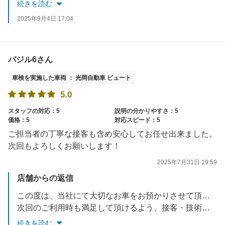
次回も満足して頂けるよう、接客・技術の向上を目指して参りますので、次回のご利用も心よりお待ち申し上げます。
続きを読む
またご相談事等あれば、お気軽にお電話・ご来店くださいませ。
2025年9月4日 17:04
この度は、車検実施頂きありがとうございました！
※当店では半年・12ヵ月・18ヵ月点検を実施させて頂いております。
バジル6さん
車検を実施した車両 ： 光岡自動車 ビュート
5.0
スタッフの対応：5
説明の分かりやすさ：5
価格：5
対応スピード：5
ご担当者の丁寧な接客も含め安心してお任せ出来ました。
次回もよろしくお願いします！
2025年7月31日 19:59
店舗からの返信
この度は、当社にて大切なお車をお預かりさせて頂き誠に有難うございました。高評価まで頂きありがとうございます!
次回のご利用時も満足して頂けるよう、接客・技術の向上を目指して参ります。またご相談事等あれば、お気軽にお電話・ご来店くださいませ。
この度は、車検実施頂きありがとうございました。
続きを読む