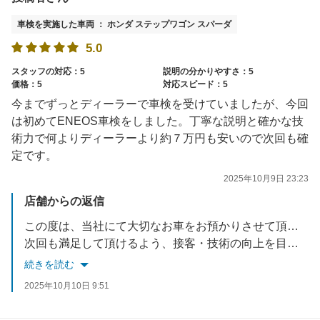
車検を実施した車両 ： ホンダ ステップワゴン スパーダ
5.0
スタッフの対応：5
説明の分かりやすさ：5
価格：5
対応スピード：5
今までずっとディーラーで車検を受けていましたが、今回
は初めてENEOS車検をしました。丁寧な説明と確かな技
術力で何よりディーラーより約７万円も安いので次回も確
定です。
2025年10月9日 23:23
店舗からの返信
この度は、当社にて大切なお車をお預かりさせて頂き誠に有難うございました。
次回も満足して頂けるよう、接客・技術の向上を目指して参ります。またご相談事等あれば、お気軽にお電話・ご来店くださいませ。
この度は、車検実施頂きありがとうございました！
続きを読む
※当店では半年・12ヵ月・18ヵ月点検を実施させて頂いております。
2025年10月10日 9:51