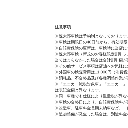
注意事項
※速太郎車検は予約制となっております
※車検は期限日の40日前から。有効期
※自賠責保険の更新は、車検時に当店に
※速太郎車検（新規のお客様限定割引フ
当てはまらなかった場合は合計割引額が
※その他サービス事項は店舖へお気軽に
※外国車の検査費用は11,000円（消費
※消耗品、不合格品及び各種調整作業が
※「エコカー減税対象車」「エコカー」
は表記金額と異なります。
※同一車種でも仕様により重量税が異な
※車検の合格日により、自賠責保険料が
※改造車、駐車料金長期未納車など、一
※追加整備が発生した場合は、別途料金