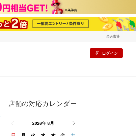
楽天市場
一覧
割
ログイン
店舗の対応カレンダー
り
2026年 8月
日
月
火
水
木
金
土