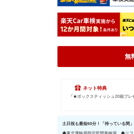
無
ネット特典
『★ボックスティッシュ20箱プ
土日祝も最短60分！「待っている間
◆東北運輸局指定民間車検場 ◆リフ