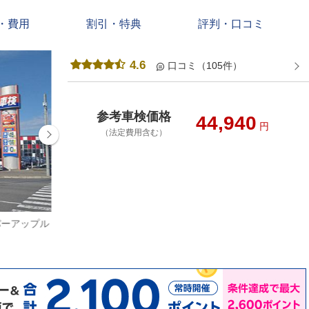
・費用
割引・特典
評判・口コミ
4.6
口コミ（105件）
参考車検価格
44,940
円
（法定費用含む）
パーアップル
納得、安心の立ち合い対話車検