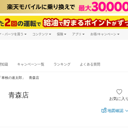
ヤ・パーツを買う
コンテンツ
保険
アプリ
お得/キャンペーン
楽天Carマガジン
キャンペーン
タイヤ・パーツ購入
自動車保険
楽天Carアプリ
自動車カタログ
タイヤ交換サービス
楽天マイカー
グ予約
礎知識
キャンペーン一覧
ランキング
よくある質問
「車検の速太郎」 青森店
」 青森店
お気に入
地図確認