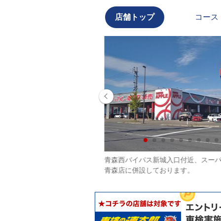
店舗トップ
コース
の文字が目印です。
青森西バイパス新城入口付近、スー
青森店に併設しております。