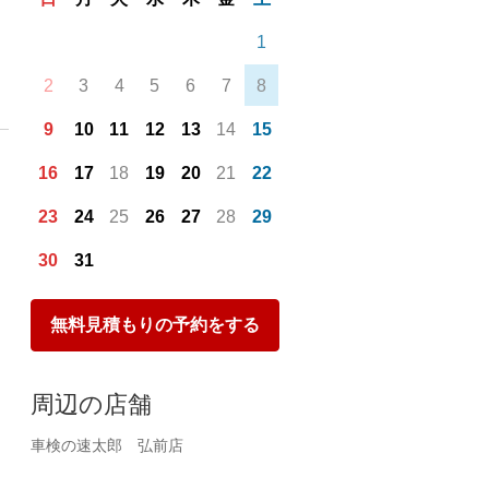
1
2
3
4
5
6
7
8
9
10
11
12
13
14
15
16
17
18
19
20
21
22
23
24
25
26
27
28
29
30
31
無料見積もりの予約をする
車検を実施する整備士も国家資格を持った熟練の
キッズコ
スタッフが作業いたします。
安心して
周辺の店舗
車検の速太郎 弘前店