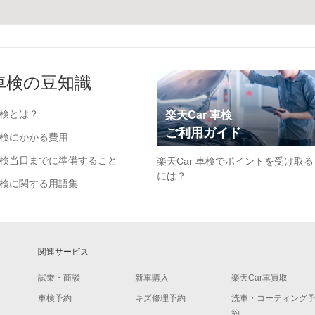
車検の豆知識
検とは？
楽天Car 車検
ご利用ガイド
検にかかる費用
検当日までに準備すること
楽天Car 車検でポイントを受け取る
には？
検に関する用語集
関連サービス
試乗・商談
新車購入
楽天Car車買取
車検予約
キズ修理予約
洗車・コーティング
約