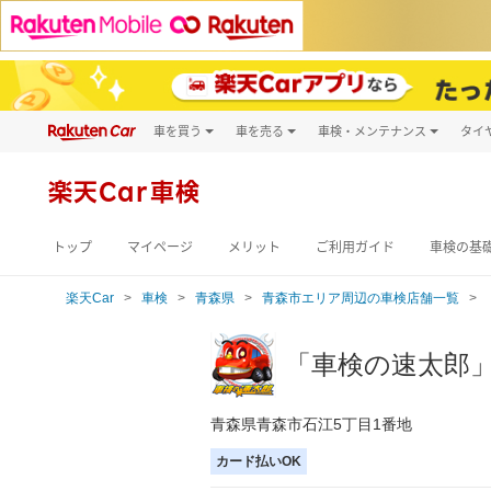
車を買う
車を売る
車検・メンテナンス
タイ
試乗・商談
楽天Car車買取
車検予約
キズ修理予約
新車
楽天Car車検
洗車・コーティン
メンテナンス管理
トップ
マイページ
メリット
ご利用ガイド
車検の基
楽天Car
車検
青森県
青森市エリア周辺の車検店舗一覧
「車検の速太郎
青森県青森市石江5丁目1番地
カード払いOK