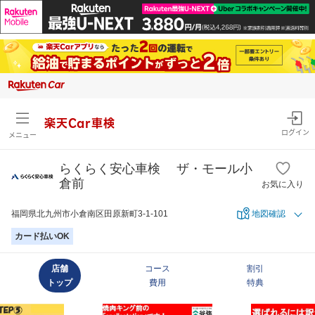
楽天Car車検
ログイン
メニュー
らくらく安心車検 ザ・モール小
倉前
お気に入り
福岡県北九州市小倉南区田原新町3-1-101
地図確認
カード払いOK
店舗
コース
割引
トップ
費用
特典