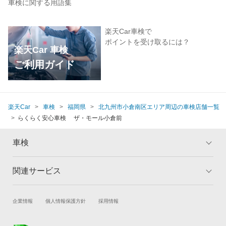
車検に関する用語集
楽天Car車検で
ポイントを受け取るには？
楽天Car 車検
ご利用ガイド
楽天Car
車検
福岡県
北九州市小倉南区エリア周辺の車検店舗一覧
らくらく安心車検 ザ・モール小倉前
車検
関連サービス
トップ
マイページ
メリット
ご利用ガイド
試乗・商談
新車購入
企業情報
個人情報保護方針
採用情報
車検の基礎知識
キャンペーン一覧
楽天Car車買取
車検予約
ランキング
よくある質問