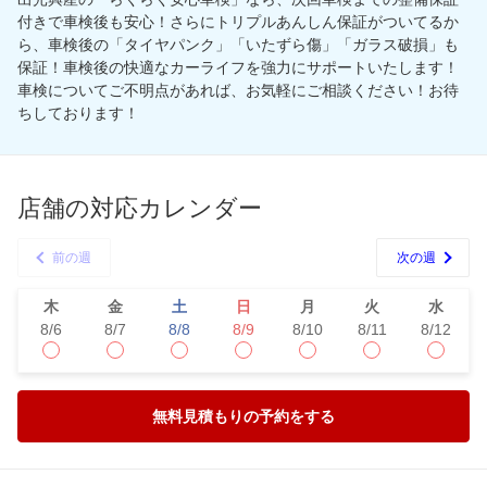
付きで車検後も安心！さらにトリプルあんしん保証がついてるか
ら、車検後の「タイヤパンク」「いたずら傷」「ガラス破損」も
保証！車検後の快適なカーライフを強力にサポートいたします！
車検についてご不明点があれば、お気軽にご相談ください！お待
ちしております！
店舗の対応カレンダー
前の週
次の週
木
金
土
日
月
火
水
8/6
8/7
8/8
8/9
8/10
8/11
8/12
無料見積もりの予約をする