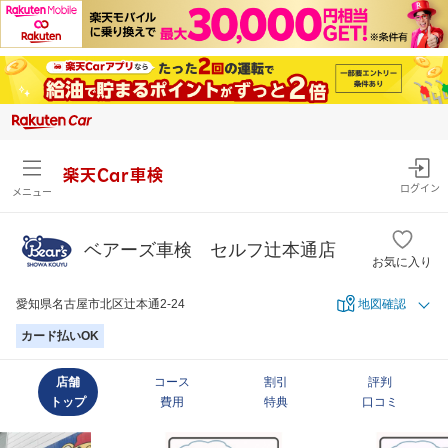
楽天Car車検
ログイン
メニュー
ベアーズ車検 セルフ辻本通店
お気に入り
愛知県名古屋市北区辻本通2-24
地図確認
カード払いOK
店舗
コース
割引
評判
トップ
費用
特典
口コミ