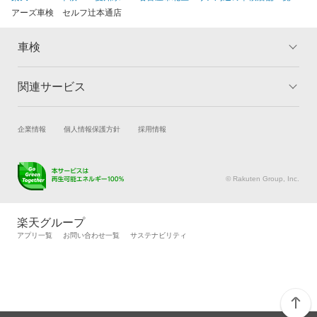
アーズ車検 セルフ辻本通店
車検
関連サービス
トップ
マイページ
メリット
ご利用ガイド
試乗・商談
新車購入
企業情報
個人情報保護方針
採用情報
車検の基礎知識
キャンペーン一覧
楽天Car車買取
車検予約
ランキング
よくある質問
キズ修理予約
洗車・コーティング予約
© Rakuten Group, Inc.
メンテナンス管理
タイヤ・パーツ購入
タイヤ交換サービス
楽天Car マガジン
楽天グループ
自動車カタログ
自動車保険
アプリ一覧
お問い合わせ一覧
サステナビリティ
楽天マイカー割