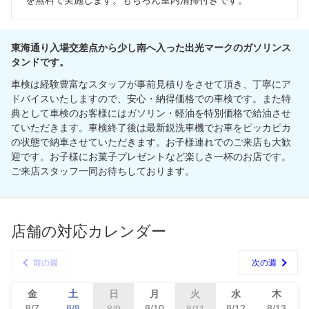
東海通り入場交差点から少し南へ入った出光マークのガソリンス
タンドです。
車検は経験豊富なスタッフが事前見積りをさせて頂き、丁寧にア
ドバイスいたしますので、安心・納得価格での車検です。また特
典として車検のお客様にはガソリン・軽油を特別価格で給油させ
ていただきます。車検終了後は最新鋭洗車機でお車をピッカピカ
の状態で納車させていただきます。お子様連れでのご来店も大歓
迎です。お子様にお菓子プレゼントなど楽しさ一杯のお店です。
ご来店スタッフ一同お待ちしております。
店舗の対応カレンダー
前の週
次の週
金
土
日
月
火
水
木
8/7
8/8
8/10
8/12
8/13
8/9
8/11