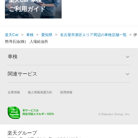
楽天Car 車検
ご利用ガイド
楽天Car
車検
愛知県
名古屋市港区エリア周辺の車検店舗一覧
伊
勢湾石油(株) 入場給油所
車検
関連サービス
トップ
マイページ
メリット
ご利用ガイド
試乗・商談
新車購入
企業情報
個人情報保護方針
採用情報
車検の基礎知識
キャンペーン一覧
楽天Car車買取
車検予約
ランキング
よくある質問
キズ修理予約
洗車・コーティング予約
© Rakuten Group, Inc.
メンテナンス管理
タイヤ・パーツ購入
タイヤ交換サービス
楽天Car マガジン
楽天グループ