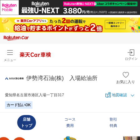
楽天Car車検
ログイン
メニュー
伊勢湾石油(株) 入場給油所
お気に入り
愛知県名古屋市港区入場一丁目317
地図確認
カード払いOK
店舗
コース
割引
トップ
費用
特典