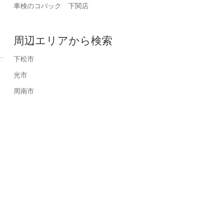
車検のコバック 下関店
周辺エリアから検索
下松市
光市
周南市
キッズスペース完備しています！
皆様のお
の実績！