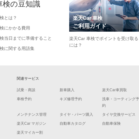
車検の豆知識
検とは？
楽天Car 車検
ご利用ガイド
検にかかる費用
検当日までに準備すること
楽天Car 車検でポイントを受け取る
には？
検に関する用語集
関連サービス
試乗・商談
新車購入
楽天Car車買取
車検予約
キズ修理予約
洗車・コーティング
約
メンテナンス管理
タイヤ・パーツ購入
タイヤ交換サービス
楽天Car マガジン
自動車カタログ
自動車保険
楽天マイカー割