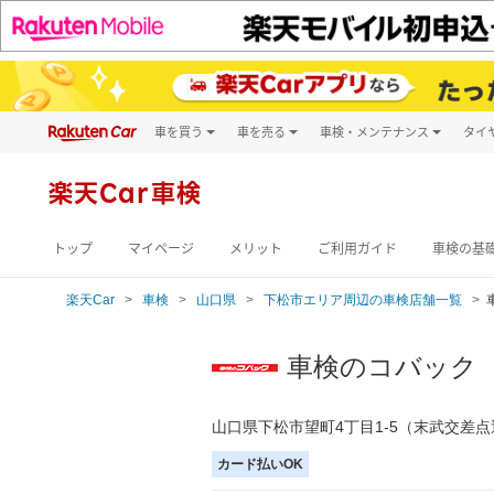
車を買う
車を売る
車検・メンテナンス
タイ
試乗・商談
楽天Car車買取
車検予約
キズ修理予約
新車
楽天Car車検
洗車・コーティン
メンテナンス管理
トップ
マイページ
メリット
ご利用ガイド
車検の基
楽天Car
車検
山口県
下松市エリア周辺の車検店舗一覧
車検のコバック
山口県下松市望町4丁目1-5（末武交差
カード払いOK