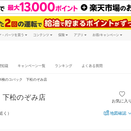
ヤ・パーツを買う
コンテンツ
保険
アプリ
お得/キャンペーン
楽天Carマガジン
キャンペーン
タイヤ・パーツ購入
自動車保険
楽天Carアプリ
自動車カタログ
タイヤ交換サービス
楽天マイカー
グ予約
礎知識
キャンペーン一覧
ランキング
よくある質問
車検のコバック 下松のぞみ店
 下松のぞみ店
お気に入
点近く）
地図確認