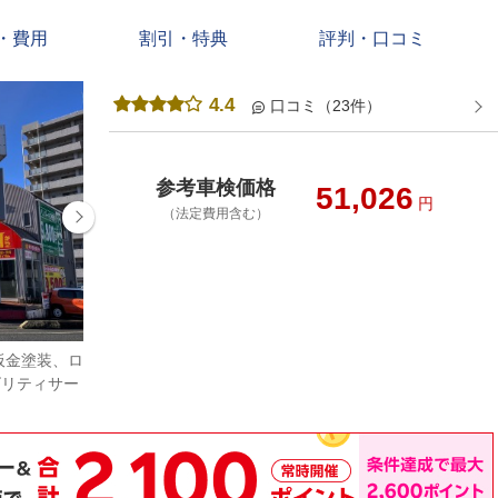
・費用
割引・特典
評判・口コミ
4.4
口コミ（23件）
参考車検価格
51,026
円
（法定費用含む）
板金塗装、ロ
車検整備、点検作業、部品交換や修理を行ってお
ビリティサー
り、板金塗装工場も併設されているので、事故修
理や塗装、エーミングにも対応しています。