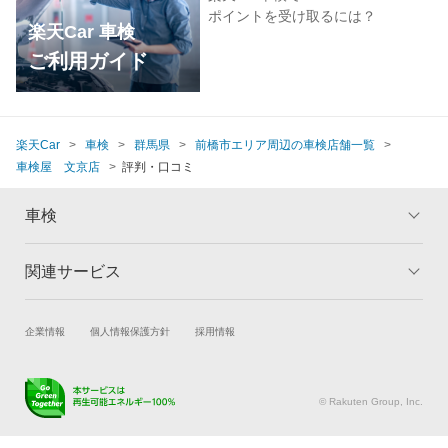
ポイントを受け取るには？
楽天Car 車検
ご利用ガイド
楽天Car
車検
群馬県
前橋市エリア周辺の車検店舗一覧
車検屋 文京店
評判・口コミ
車検
関連サービス
トップ
マイページ
メリット
ご利用ガイド
試乗・商談
新車購入
企業情報
個人情報保護方針
採用情報
車検の基礎知識
キャンペーン一覧
楽天Car車買取
車検予約
ランキング
よくある質問
キズ修理予約
洗車・コーティング予約
© Rakuten Group, Inc.
メンテナンス管理
タイヤ・パーツ購入