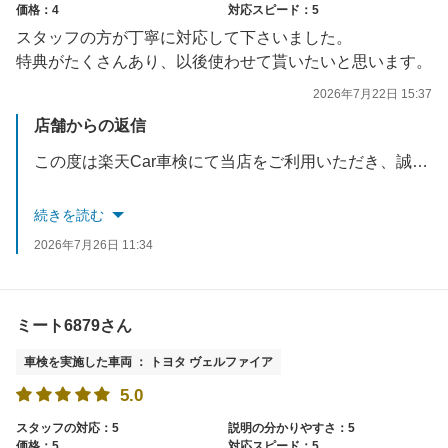
価格：4
対応スピード：5
スタッフの方が丁寧に対応して下さいました。
特典がたくさんあり、以後使わせて貰いたいと思います。
2026年7月22日 15:37
店舗からの返信
この度は楽天Car車検にて当店をご利用いただき、誠にありがとうございます。また、スタッフの接客について温かいお言葉をいただき、大変嬉しく拝見いたしました。
特典についてもご満足いただけたとのこと、光栄です。今後も安心・安全なカーライフをお過ごしいただけるよう、スタッフ一同より一層のサービス向上に努めてまいります。
続きを読む
2026年7月26日 11:34
お車のことで何かお困りの点や、定期点検などの時期がまいりましたら、いつでもお気軽にご相談ください。またのご利用を心よりお待ちしております。
ミート6879さん
車検を実施した車両 ： トヨタ ヴェルファイア
5.0
スタッフの対応：5
説明の分かりやすさ：5
価格：5
対応スピード：5