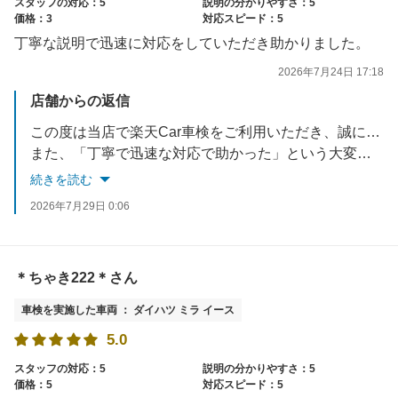
スタッフの対応：5
説明の分かりやすさ：5
価格：3
対応スピード：5
丁寧な説明で迅速に対応をしていただき助かりました。
2026年7月24日 17:18
店舗からの返信
この度は当店で楽天Car車検をご利用いただき、誠にありがとうございます！
また、「丁寧で迅速な対応で助かった」という大変ありがたいお言葉をいただき、スタッフ一同とても嬉しく拝見いたしました。
続きを読む
当店では、お客様の大切なお車を安心してお預けいただけるよう、スピーディーかつ丁寧なご案内を心がけております。お客様のお役に立てて何よりでございます。
2026年7月29日 0:06
お車のことでまた何か気になることがございましたら、いつでもお気軽にご相談ください。お客様のまたのご来店を、心よりお待ちしております！
＊ちゃき222＊さん
車検を実施した車両 ： ダイハツ ミラ イース
5.0
スタッフの対応：5
説明の分かりやすさ：5
価格：5
対応スピード：5