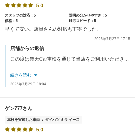
5.0
スタッフの対応：5
説明の分かりやすさ：5
価格：5
対応スピード：5
早くて安い。店員さんの対応も丁寧でした。
2026年7月27日 17:15
店舗からの返信
この度は楽天Car車検を通じて当店をご利用いただき、また嬉しい口コミをご投稿いただき誠にありがとうございます。
「早くて安い」「店員さんの対応も丁寧」とのお褒めの言葉をいただき、スタッフ一同大変励みになります。スピーディーでリーズナブルな価格はもちろん、お客様に安心して愛車をお任せいただける丁寧な対応を心がけておりますので、このようにご満足いただけて何よりです。
続きを読む
2026年7月29日 18:04
今後もお客様の期待にお応えできるよう、より一層サービスの向上に努めてまいります。
お車のことでまた何かございましたら、いつでもお気軽にご相談ください。またのご来店を心よりお待ちしております。
ゲン777さん
車検を実施した車両 ： ダイハツ ミラ イース
5.0