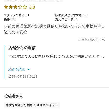
3.0
スタッフの対応：3
説明の分かりやすさ：3
価格：3
対応スピード：3
事前に修理箇所の説明と見積りを戴いたうえで車検を申し
込むので安心
2026年7月29日 7:50
店舗からの返信
この度は楽天Car車検を通じて当店をご利用いただき、誠にありがとうございます。また、事前のお見積りや修理箇所のご説明について「安心できた」との温かいお言葉をいただき、スタッフ一同大変嬉しく思っております。
当店では、お客様に納得して車検を受けていただけるよう、事前の丁寧な確認と分かりやすいご説明を心がけております。お車の状態をしっかり把握した上で進められたとのこと、安心いたしました。
続きを読む
2026年7月29日 21:12
これからも安心・安全なカーライフをサポートできるよう努めてまいります。また何かお気づきの点やメンテナンスのご相談がございましたら、いつでもお気軽にお声がけください。お客様のまたのご来店を心よりお待ちしております。
投稿者さん
車検を実施した車両 ： スズキ スイフト