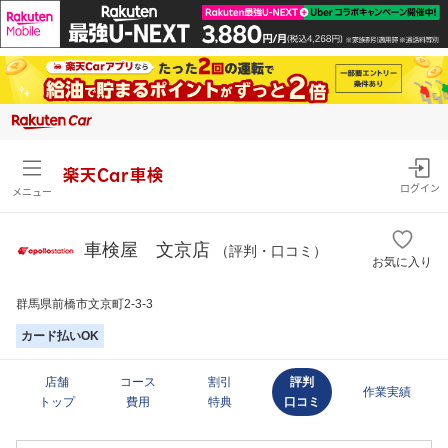
楽天Car車検
ログイン
メニュー
車検屋 文京店
（評判・口コミ）
お気に入り
群馬県前橋市文京町2-3-3
カード払いOK
店舗
コース
割引
評判
作業実績
トップ
費用
特典
口コミ