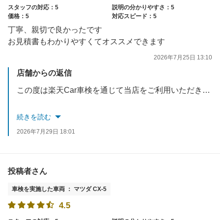
スタッフの対応：5
説明の分かりやすさ：5
価格：5
対応スピード：5
丁寧、親切で良かったです
お見積書もわかりやすくてオススメできます
2026年7月25日 13:10
店舗からの返信
この度は楽天Car車検を通じて当店をご利用いただき、また温かい口コミをご投稿いただき誠にありがとうございます。
「丁寧・親切で良かった」「お見積りも分かりやすかった」との最高のお褒めの言葉を頂戴し、スタッフ一同大変嬉しく、励みになります。お客様に安心して愛車をお任せいただけるよう、分かりやすいご説明と誠実な対応を常に心がけておりますので、そう感じていただけて何よりです。
続きを読む
2026年7月29日 18:01
「オススメ」とのお言葉に甘んじることなく、今後もより一層ご満足いただけるサービスの提供に努めてまいります。
お車のことでまた何か気になる点やメンテナンスなどがございましたら、いつでもお気軽にご相談ください。またのご来店を、スタッフ一同心よりお待ちしております。
投稿者さん
車検を実施した車両 ： マツダ CX-5
4.5