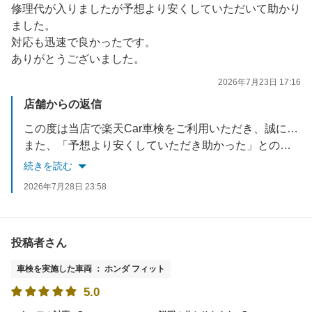
修理代が入りましたが予想より安くしていただいて助かり
ました。
対応も迅速で良かったです。
ありがとうございました。
2026年7月23日 17:16
店舗からの返信
この度は当店で楽天Car車検をご利用いただき、誠にありがとうございます！
また、「予想より安くしていただき助かった」との大変嬉しいお言葉をお寄せいただき、スタッフ一同ホッと胸をなで下ろしております。
続きを読む
当店では、お客様のご予算やご要望に寄り添い、本当に必要な整備のみをしっかりと見極めてご提案するよう心がけております。今回は費用を抑えることができ、お客様のお役に立てたのであれば何よりでございます。
2026年7月28日 23:58
また何か気になることやメンテナンスがございましたら、いつでもお気軽にご相談ください。お客様のまたのご来店を、心よりお待ちしております！
投稿者さん
車検を実施した車両 ： ホンダ フィット
5.0