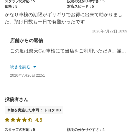
スタッフの対応：5
説明の分かりやすさ：5
価格：5
対応スピード：5
かなり車検の期限がギリギリでお得に出来て助かりまし
た。預け日数も一日で有難かったです
2026年7月22日 18:09
店舗からの返信
この度は楽天Car車検にて当店をご利用いただき、誠にありがとうございます。
車検の期限が迫る中でお役に立てたこと、またお預かり日数についてもご満足いただけて大変嬉しく思います。「ありがたかった」とのお言葉をいただき、スタッフ一同とても励みになります。
続きを読む
2026年7月26日 22:51
今後も、お車のメンテナンスや次回車検の際など、何かございましたらいつでもお気軽にご相談ください。またのご来店を心よりお待ちしております。
投稿者さん
車検を実施した車両 ： トヨタ BB
4.5
スタッフの対応：5
説明の分かりやすさ：4