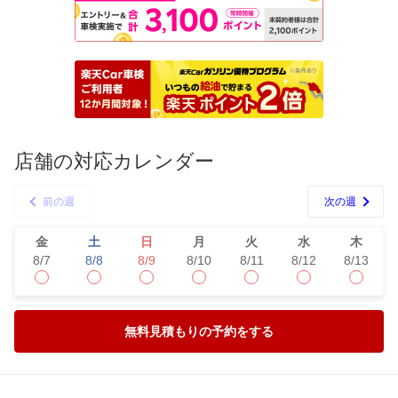
店舗の対応カレンダー
前の週
次の週
金
土
日
月
火
水
木
8/7
8/8
8/9
8/10
8/11
8/12
8/13
無料見積もりの予約をする