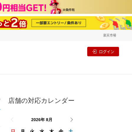
楽天市場
一覧
割
ログイン
店舗の対応カレンダー
り
2026年 8月
日
月
火
水
木
金
土