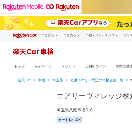
車を買う
車を売る
車検・メンテナンス
タイ
試乗・商談
楽天Car車買取
車検予約
キズ修理予約
新車
楽天Car車検
洗車・コーティン
メンテナンス管理
トップ
マイページ
メリット
ご利用ガイド
車検の基
楽天Car
車検
埼玉県
八潮市エリア周辺の車検店舗一覧
エアリーヴィレッジ株
埼玉県八潮市垳518
カード払いOK