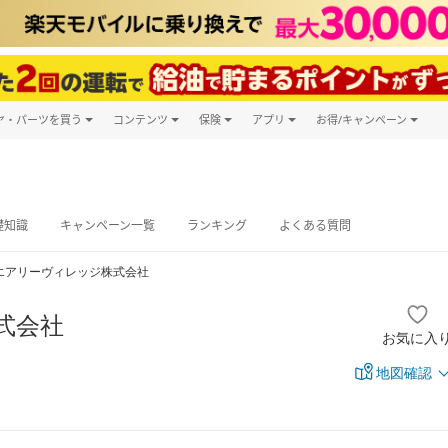
ヤ・パーツを買う
コンテンツ
保険
アプリ
お得/キャンペーン
楽天Carマガジン
キャンペーン
タイヤ・パーツ購入
自動車保険
楽天Carアプリ
自動車カタログ
タイヤ交換サービス
楽天マイカー
グ予約
礎知識
キャンペーン一覧
ランキング
よくある質問
エアリーヴィレッジ株式会社
式会社
お気に入
地図確認