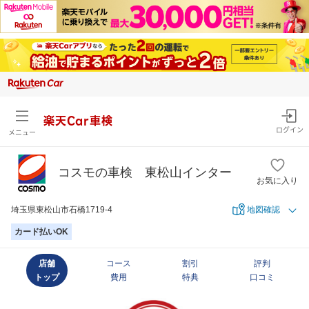
楽天Car車検
ログイン
メニュー
コスモの車検 東松山インター
お気に入り
埼玉県東松山市石橋1719-4
地図確認
カード払いOK
店舗
コース
割引
評判
トップ
費用
特典
口コミ