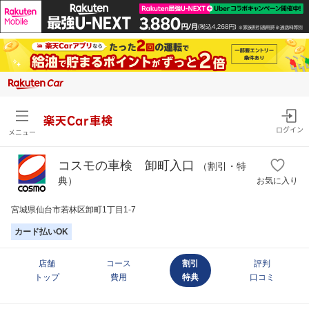
楽天Car車検
ログイン
メニュー
コスモの車検 卸町入口
（割引・特
典）
お気に入り
宮城県仙台市若林区卸町1丁目1-7
カード払いOK
店舗
コース
割引
評判
トップ
費用
特典
口コミ