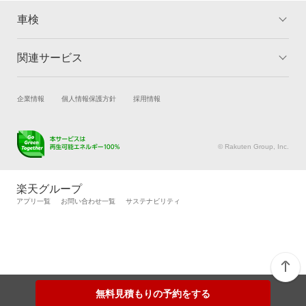
車検
関連サービス
トップ
マイページ
メリット
ご利用ガイド
試乗・商談
新車購入
企業情報
個人情報保護方針
採用情報
車検の基礎知識
キャンペーン一覧
楽天Car車買取
車検予約
ランキング
よくある質問
キズ修理予約
洗車・コーティング予約
© Rakuten Group, Inc.
メンテナンス管理
タイヤ・パーツ購入
タイヤ交換サービス
楽天Car マガジン
楽天グループ
自動車カタログ
自動車保険
アプリ一覧
お問い合わせ一覧
サステナビリティ
楽天マイカー割
無料見積もりの予約をする