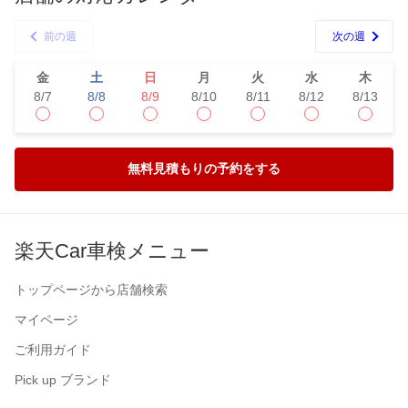
前の週
次の週
金
土
日
月
火
水
木
8/7
8/8
8/9
8/10
8/11
8/12
8/13
無料見積もりの予約をする
楽天Car車検メニュー
トップページから店舗検索
マイページ
ご利用ガイド
Pick up ブランド