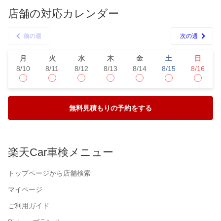
店舗の対応カレンダー
前の週
次の週
月
火
水
木
金
土
日
8/10
8/11
8/12
8/13
8/14
8/15
8/16
無料見積もりの予約をする
楽天Car車検メニュー
トップページから店舗検索
マイページ
ご利用ガイド