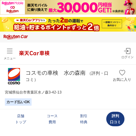
楽天Car車検
ログイン
メニュー
コスモの車検 水の森南
（評判・口
コミ）
お気に入り
宮城県仙台市青葉区水ノ森3-42-13
カード払いOK
店舗
コース
割引
評判
トップ
費用
特典
口コミ