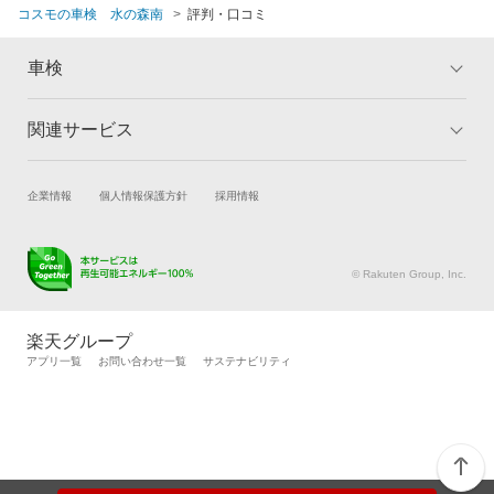
コスモの車検 水の森南
評判・口コミ
車検
関連サービス
トップ
マイページ
メリット
ご利用ガイド
試乗・商談
新車購入
企業情報
個人情報保護方針
採用情報
車検の基礎知識
キャンペーン一覧
楽天Car車買取
車検予約
ランキング
よくある質問
キズ修理予約
洗車・コーティング予約
© Rakuten Group, Inc.
メンテナンス管理
タイヤ・パーツ購入
タイヤ交換サービス
楽天Car マガジン
楽天グループ
自動車カタログ
自動車保険
アプリ一覧
お問い合わせ一覧
サステナビリティ
楽天マイカー割