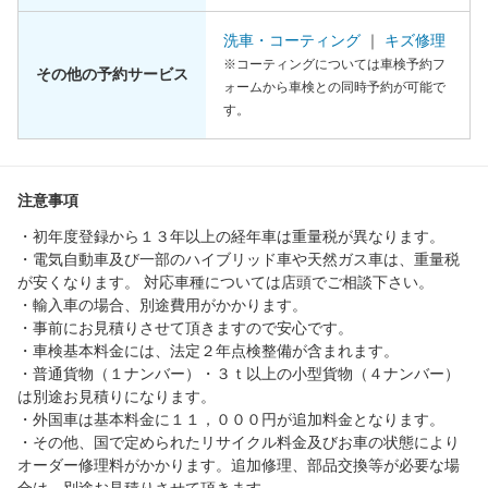
洗車・コーティング
｜
キズ修理
※コーティングについては車検予約フ
その他の予約サービス
ォームから車検との同時予約が可能で
す。
注意事項
・初年度登録から１３年以上の経年車は重量税が異なります。
・電気自動車及び一部のハイブリッド車や天然ガス車は、重量税
が安くなります。 対応車種については店頭でご相談下さい。
・輸入車の場合、別途費用がかかります。
・事前にお見積りさせて頂きますので安心です。
・車検基本料金には、法定２年点検整備が含まれます。
・普通貨物（１ナンバー）・３ｔ以上の小型貨物（４ナンバー）
は別途お見積りになります。
・外国車は基本料金に１１，０００円が追加料金となります。
・その他、国で定められたリサイクル料金及びお車の状態により
オーダー修理料がかかります。追加修理、部品交換等が必要な場
合は、別途お見積りさせて頂きます。