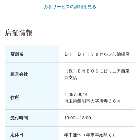
各サービスの詳細を見る
店舗情報
店舗名
Ｄｒ．Ｄｒｉｖｅセルフ加治橋店
（株）ＥＮＥＯＳモビリニア西東
運営会社
京支店
〒357-0044
住所
埼玉県飯能市大字川寺６６４
受付時間
10:00～18:00
定休日
年中無休（年末年始除く）