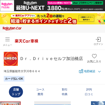
楽天Car車検
ログイン
メニュー
Ｄｒ．Ｄｒｉｖｅセルフ加治橋店
お気に入り
埼玉県飯能市大字川寺６６４
地図確認
カード払いOK
店舗
コース
割引
評判
トップ
費用
特典
口コミ