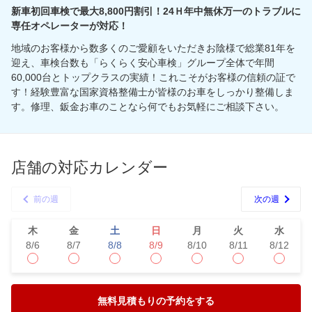
新車初回車検で最大8,800円割引！24Ｈ年中無休万一のトラブルに
専任オペレーターが対応！
地域のお客様から数多くのご愛顧をいただきお陰様で総業81年を
迎え、車検台数も「らくらく安心車検」グループ全体で年間
60,000台とトップクラスの実績！これこそがお客様の信頼の証で
す！経験豊富な国家資格整備士が皆様のお車をしっかり整備しま
す。修理、鈑金お車のことなら何でもお気軽にご相談下さい。
店舗の対応カレンダー
前の週
次の週
木
金
土
日
月
火
水
8/6
8/7
8/8
8/9
8/10
8/11
8/12
無料見積もりの予約をする