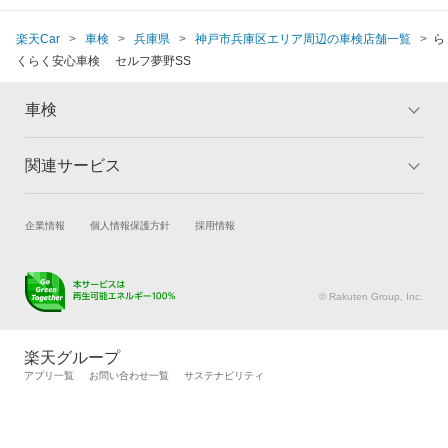
楽天Car
車検
兵庫県
神戸市兵庫区エリア周辺の車検店舗一覧
ら
くらく安心車検 セルフ夢野SS
車検
関連サービス
トップ
マイページ
メリット
ご利用ガイド
試乗・商談
新車購入
企業情報
個人情報保護方針
採用情報
車検の基礎知識
キャンペーン一覧
楽天Car車買取
車検予約
ランキング
よくある質問
キズ修理予約
洗車・コーティング予約
© Rakuten Group, Inc.
メンテナンス管理
タイヤ・パーツ購入
タイヤ交換サービス
楽天Car マガジン
楽天グループ
自動車カタログ
自動車保険
アプリ一覧
お問い合わせ一覧
サステナビリティ
楽天マイカー割