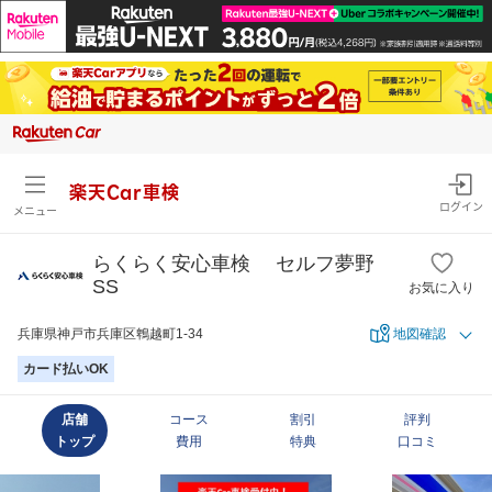
楽天Car車検
ログイン
メニュー
らくらく安心車検 セルフ夢野
SS
お気に入り
兵庫県神戸市兵庫区鵯越町1-34
地図確認
カード払いOK
店舗
コース
割引
評判
トップ
費用
特典
口コミ