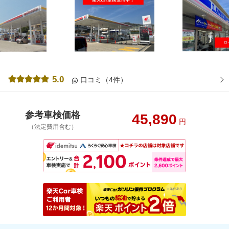
5.0
口コミ（4件）
参考車検価格
45,890
円
（法定費用含む）